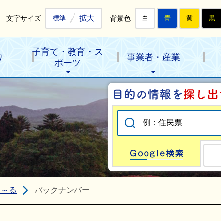
拡大
文字サイズ
背景色
標準
白
青
黄
黒
子育て・教育・ス
り
事業者・産業
ポーツ
Go
め～る
バックナンバー