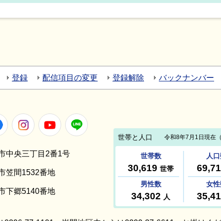
登録
配信項目の変更
登録解除
バックナンバー
er
Facebook
Instagram
Youtube
LINE
笠間市中央三丁目2番1号
間市笠間1532番地
間市下郷5140番地