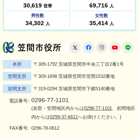
笠間市役所
X
Facebook
Instagram
Youtu
L
本所
〒309-1792 茨城県笠間市中央三丁目2番1号
笠間支所
〒309-1698 茨城県笠間市笠間1532番地
岩間支所
〒319-0294 茨城県笠間市下郷5140番地
0296-77-1101
電話番号:
(友部・笠間地区内からは
0296-77-1101
、岩間地区
内からは
0299-37-6611
へお掛けください。)
FAX番号:
0296-78-0612