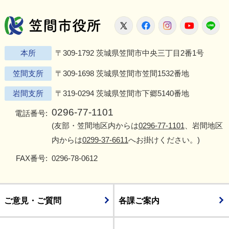
笠間市役所
X
Facebook
Instagram
Youtu
L
本所
〒309-1792 茨城県笠間市中央三丁目2番1号
笠間支所
〒309-1698 茨城県笠間市笠間1532番地
岩間支所
〒319-0294 茨城県笠間市下郷5140番地
0296-77-1101
電話番号:
(友部・笠間地区内からは
0296-77-1101
、岩間地区
内からは
0299-37-6611
へお掛けください。)
FAX番号:
0296-78-0612
ご意見・ご質問
各課ご案内