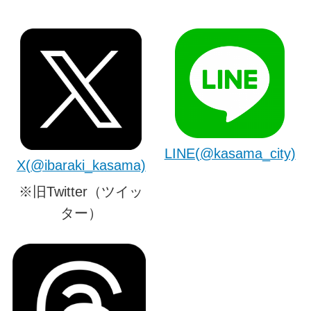
LINE(@kasama_city)
X(@ibaraki_kasama)
※旧Twitter（ツイッ
ター）