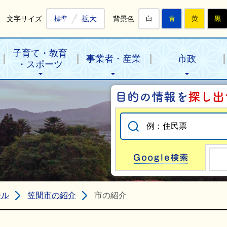
拡大
文字サイズ
背景色
標準
白
青
黄
黒
子育て・教育
事業者・産業
市政
・スポーツ
Go
ール
笠間市の紹介
市の紹介