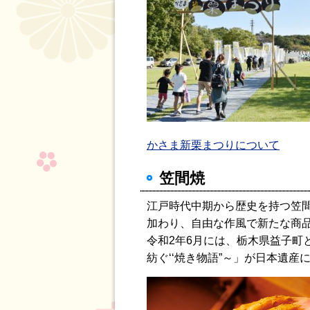
かさま新栗まつり
について
笠間焼
江戸時代中期から歴史を持つ笠
加わり、自由な作風で新たな商品
令和2年6月には、栃木県益子
紡ぐ‘‘焼き物語”～」が日本遺産