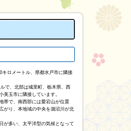
00キロメートル、県都水戸市に隣接
トルで、北部は城里町、栃木県、西
小美玉市に隣接しています。
地帯で、南西部には愛宕山が位置
広がり、本地域の中央を涸沼川が北
日が多い、太平洋型の気候となって