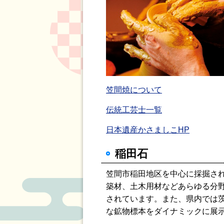
笠間焼について
伝統工芸士一覧
日本遺産かさましこHP
稲田石
笠間市稲田地区を中心に採掘さ
築材、土木用材などあらゆる分
されています。また、県内では
な鉱物標本をダイナミックに展