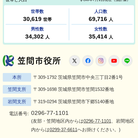
笠間市役所
X
Facebook
Instagram
Youtu
L
本所
〒309-1792 茨城県笠間市中央三丁目2番1号
笠間支所
〒309-1698 茨城県笠間市笠間1532番地
岩間支所
〒319-0294 茨城県笠間市下郷5140番地
0296-77-1101
電話番号:
(友部・笠間地区内からは
0296-77-1101
、岩間地区
内からは
0299-37-6611
へお掛けください。)