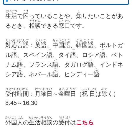
せいかつ
こま
し
生活
で
困
っていることや、
知
りたいことがあ
そうだん
まどぐち
るとき、
相談
できる
窓口
です。
たいおうげんご
えいご
ちゅうごくご
かんこくご
対応言語
：
英語
、
中国語
、
韓国語
、ポルトガ
ご
ご
ご
ご
ル
語
、スペイン
語
、タイ
語
、ロシア
語
、ベト
ご
ご
ご
ナム
語
、フランス
語
、タガログ
語
、インドネ
ご
ご
ご
シア
語
、ネパール
語
、ヒンディー
語
うけつけじかん
げつようび
きんようび
しゅくじつ
のぞ
受付時間
：
月曜日
～
金曜日
（
祝日
は
除
く）
8:45～16:30
がいこくじん
せいかつそうだん
うけつけ
外国人
の
生活相談
の
受付
は
こちら