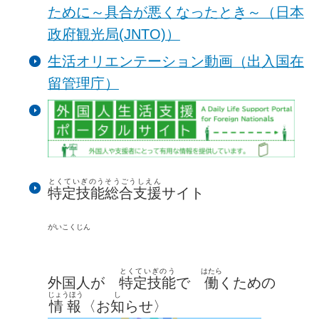
ために～具合が悪くなったとき～（日本
政府観光局(JNTO)）
生活オリエンテーション動画（出入国在
留管理庁）
とくていぎのうそうごうしえん
特定技能総合支援
サイト
がいこくじん
とくていぎのう
はたら
外国人
が
特定技能
で
働
くための
じょうほう
し
情報
〈お
知
らせ〉