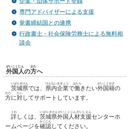
企業・団体サポート登録
専門アドバイザーによる支援
覚書締結国との連携
行政書士・社会保険労務士による無料相
談会
がいこくじん
かた
外国人
の
方
へ
いばらきけん
けんないきぎょう
はたら
がいこくせき
茨城県
では、
県内企業
で
働
きたい
外国籍
の
かた
たい
方
に
対
してサポートしています。
くわ
いばらきけんがいこくじんざいしえん
詳
しくは、
茨城県外国人材支援
センターホ
かくにん
ームページを
確認
してください。