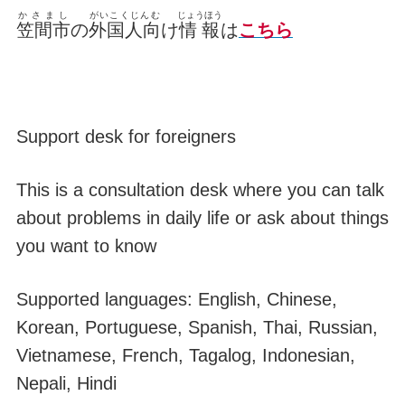
かさまし
がいこくじんむ
じょうほう
笠間市
の
外国人向
け
情報
は
こちら
Support desk for foreigners
This is a consultation desk where you can talk
about problems in daily life or ask about things
you want to know
Supported languages: English, Chinese,
Korean, Portuguese, Spanish, Thai, Russian,
Vietnamese, French, Tagalog, Indonesian,
Nepali, Hindi