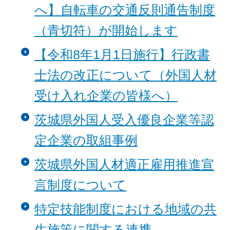
へ】自転車の交通反則通告制度
（青切符）が開始します
【令和8年1月1日施行】行政書
士法の改正について（外国人材
受け入れ企業の皆様へ）
茨城県外国人受入優良企業等認
定企業の取組事例
茨城県外国人材適正雇用推進宣
言制度について
特定技能制度における地域の共
生施策に関する連携