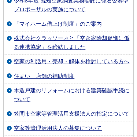
令和8年度 既知空家調査業務委託に係る公募型
プロポーザルの実施について
「マイホーム借上げ制度」のご案内
株式会社クラッソーネと「空き家除却促進に係
る連携協定」を締結しました
空家の利活用・売却・解体を検討している方へ
住まい、店舗の補助制度
木造戸建のリフォームにおける建築確認手続に
ついて
笠間市空家等管理活用支援法人の指定について
空家等管理活用法人の募集について