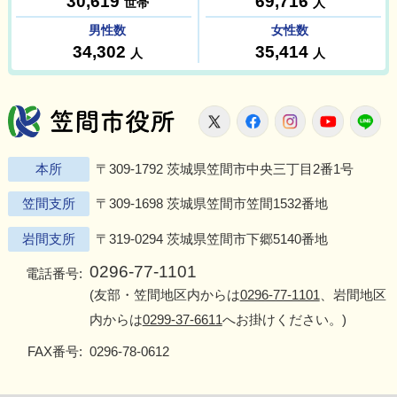
笠間市役所
X
Facebook
Instagram
Youtu
L
本所
〒309-1792 茨城県笠間市中央三丁目2番1号
笠間支所
〒309-1698 茨城県笠間市笠間1532番地
岩間支所
〒319-0294 茨城県笠間市下郷5140番地
0296-77-1101
電話番号:
(友部・笠間地区内からは
0296-77-1101
、岩間地区
内からは
0299-37-6611
へお掛けください。)
FAX番号:
0296-78-0612