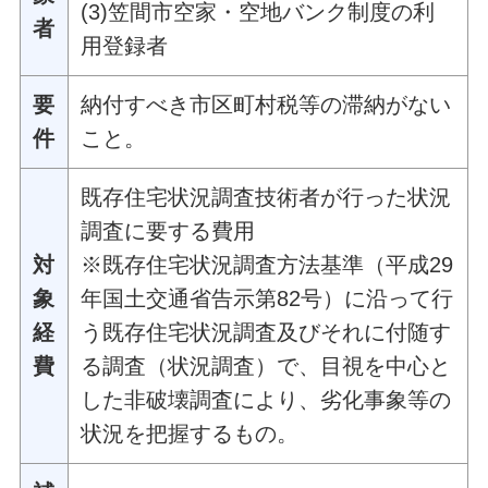
(3)笠間市空家・空地バンク制度の利
者
用登録者
要
納付すべき市区町村税等の滞納がない
件
こと。
既存住宅状況調査技術者が行った状況
調査に要する費用
対
※既存住宅状況調査方法基準（平成29
象
年国土交通省告示第82号）に沿って行
経
う既存住宅状況調査及びそれに付随す
費
る調査（状況調査）で、目視を中心と
した非破壊調査により、劣化事象等の
状況を把握するもの。