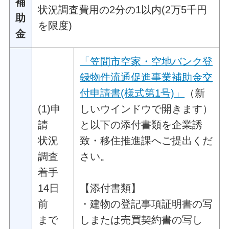
補
状況調査費用の2分の1以内(2万5千円
助
を限度)
金
「笠間市空家・空地バンク登
録物件流通促進事業補助金交
付申請書(様式第1号)」
（新
(1)申
しいウインドウで開きます）
請
と以下の添付書類を企業誘
状況
致・移住推進課へご提出くだ
調査
さい。
着手
14日
【添付書類】
前
・建物の登記事項証明書の写
まで
しまたは売買契約書の写し