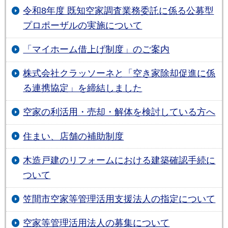
令和8年度 既知空家調査業務委託に係る公募型
プロポーザルの実施について
「マイホーム借上げ制度」のご案内
株式会社クラッソーネと「空き家除却促進に係
る連携協定」を締結しました
空家の利活用・売却・解体を検討している方へ
住まい、店舗の補助制度
木造戸建のリフォームにおける建築確認手続に
ついて
笠間市空家等管理活用支援法人の指定について
空家等管理活用法人の募集について