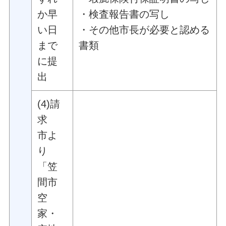
か早
・検査報告書の写し
い日
・その他市長が必要と認める
まで
書類
に提
出
(4)請
求
市よ
り
「笠
間市
空
家・