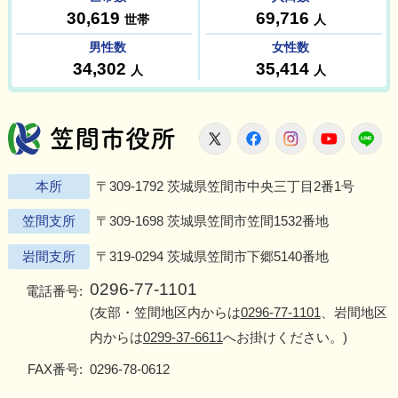
笠間市役所
X
Facebook
Instagram
Youtu
L
本所
〒309-1792 茨城県笠間市中央三丁目2番1号
笠間支所
〒309-1698 茨城県笠間市笠間1532番地
岩間支所
〒319-0294 茨城県笠間市下郷5140番地
0296-77-1101
電話番号:
(友部・笠間地区内からは
0296-77-1101
、岩間地区
内からは
0299-37-6611
へお掛けください。)
FAX番号:
0296-78-0612