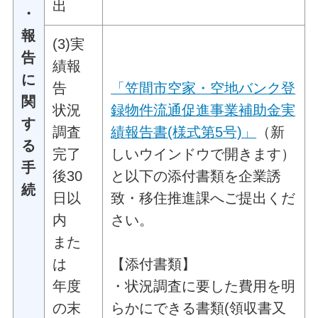
出
・
報
(3)実
告
績報
に
告
「笠間市空家・空地バンク登
関
状況
録物件流通促進事業補助金実
す
調査
績報告書(様式第5号)」
（新
る
完了
しいウインドウで開きます）
手
後30
と以下の添付書類を企業誘
続
日以
致・移住推進課へご提出くだ
内
さい。
また
は
【添付書類】
年度
・状況調査に要した費用を明
の末
らかにできる書類(領収書又