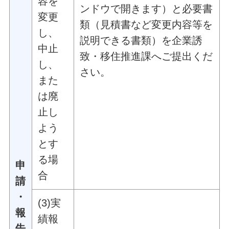
容を
ンドウで開きます）
と必要書
変更
類（見積書など変更内容等を
し、
説明できる書類）を企業誘
中止
致・移住推進課へご提出くだ
し、
さい。
また
は廃
止し
よう
とす
る場
申
合
請
・
(3)実
報
績報
告