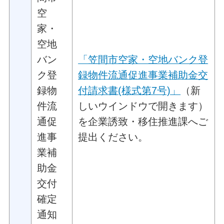
空
家・
空地
バン
「笠間市空家・空地バンク登
ク登
録物件流通促進事業補助金交
録物
付請求書(様式第7号)」
（新
件流
しいウインドウで開きます）
通促
を企業誘致・移住推進課へご
進事
提出ください。
業補
助金
交付
確定
通知