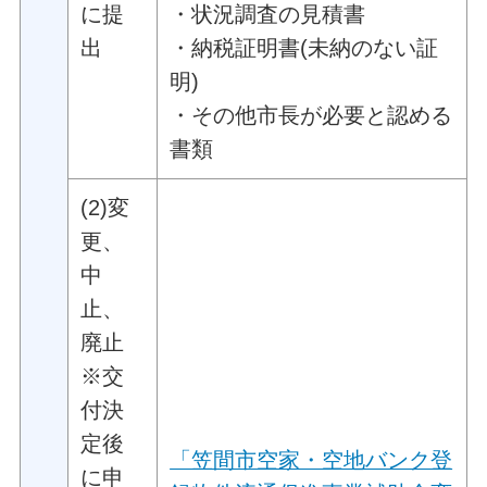
に提
・状況調査の見積書
出
・納税証明書(未納のない証
明)
・その他市長が必要と認める
書類
(2)変
更、
中
止、
廃止
※交
付決
定後
「笠間市空家・空地バンク登
に申