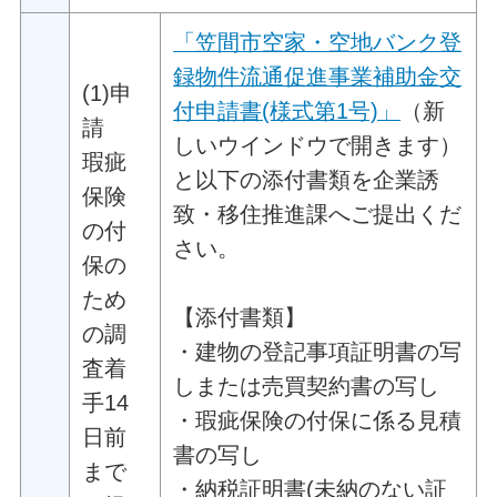
「笠間市空家・空地バンク登
録物件流通促進事業補助金交
(1)申
付申請書(様式第1号)」
（新
請
しいウインドウで開きます）
瑕疵
と以下の添付書類を企業誘
保険
致・移住推進課へご提出くだ
の付
さい。
保の
ため
【添付書類】
の調
・建物の登記事項証明書の写
査着
しまたは売買契約書の写し
手14
・瑕疵保険の付保に係る見積
日前
書の写し
まで
・納税証明書(未納のない証