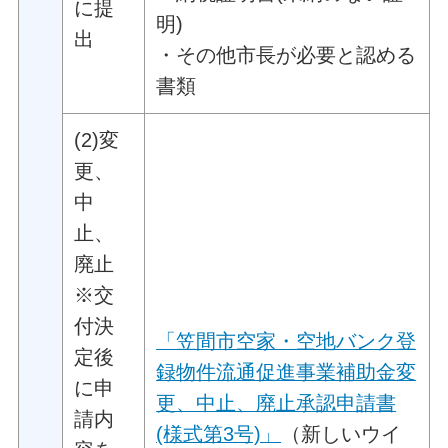
に提
明)
出
・その他市長が必要と認める
書類
(2)変
更、
中
止、
廃止
※交
付決
「笠間市空家・空地バンク登
定後
録物件流通促進事業補助金変
に申
更、中止、廃止承認申請書
請内
(様式第3号)」
（新しいウイ