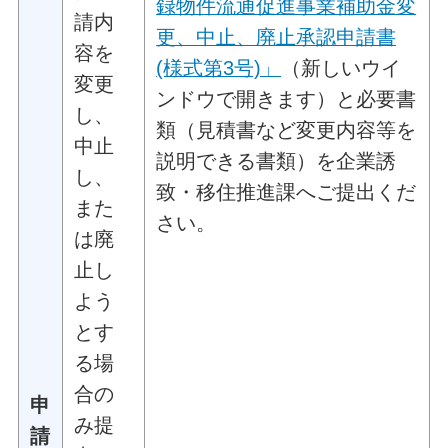
録物件流通促進事業補助金変
請内
更、中止、廃止承認申請書
容を
(様式第3号)」
（新しいウイ
変更
ンドウで開きます）
と必要書
し、
類（見積書など変更内容等を
中止
説明できる書類）を企業誘
し、
致・移住推進課へご提出くだ
また
さい。
は廃
止し
よう
とす
る場
合の
申
み提
請