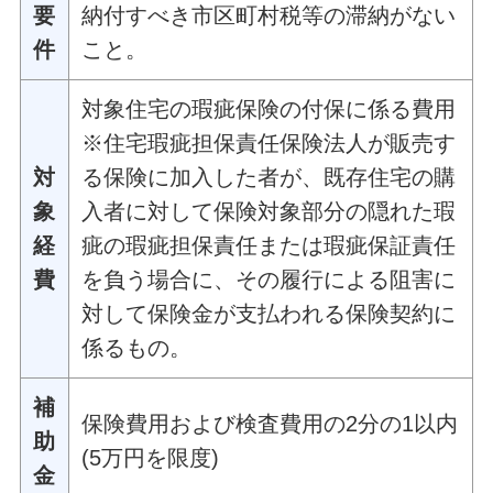
要
納付すべき市区町村税等の滞納がない
件
こと。
対象住宅の瑕疵保険の付保に係る費用
※住宅瑕疵担保責任保険法人が販売す
対
る保険に加入した者が、既存住宅の購
象
入者に対して保険対象部分の隠れた瑕
経
疵の瑕疵担保責任または瑕疵保証責任
費
を負う場合に、その履行による阻害に
対して保険金が支払われる保険契約に
係るもの。
補
保険費用および検査費用の2分の1以内
助
(5万円を限度)
金