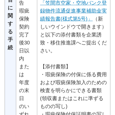
告
「笠間市空家・空地バンク登
に
瑕疵
録物件流通促進事業補助金実
関
保険
績報告書(様式第5号)」
（新
す
契約
しいウインドウで開きます）
る
完了
と以下の添付書類を企業誘
手
後30
致・移住推進課へご提出くだ
続
日以
さい。
内
また
【添付書類】
は
・瑕疵保険の付保に係る費用
年度
および瑕疵保険加入のための
の末
検査を明らかにできる書類
日
(領収書またはこれに準ずる
のい
ものの写し)
ずれ
・瑕疵保険付保証明書の写し