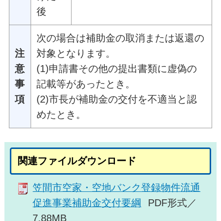
後
次の場合は補助金の取消または返還の
注
対象となります。
意
(1)申請書その他の提出書類に虚偽の
事
記載等があったとき。
項
(2)市長が補助金の交付を不適当と認
めたとき。
関連ファイルダウンロード
笠間市空家・空地バンク登録物件流通
促進事業補助金交付要綱
PDF形式／
7.88MB