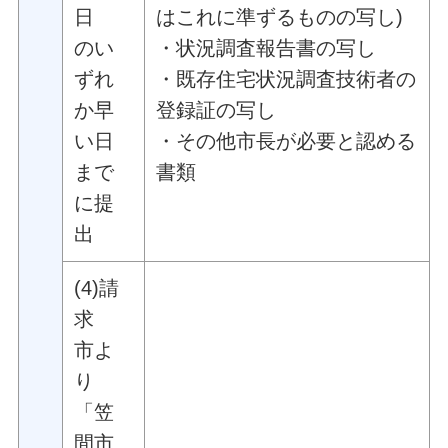
日
はこれに準ずるものの写し)
のい
・状況調査報告書の写し
ずれ
・既存住宅状況調査技術者の
か早
登録証の写し
い日
・その他市長が必要と認める
まで
書類
に提
出
(4)請
求
市よ
り
「笠
間市