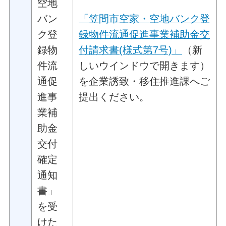
空地
バン
「笠間市空家・空地バンク登
ク登
録物件流通促進事業補助金交
録物
付請求書(様式第7号)」
（新
件流
しいウインドウで開きます）
通促
を企業誘致・移住推進課へご
進事
提出ください。
業補
助金
交付
確定
通知
書」
を受
けた