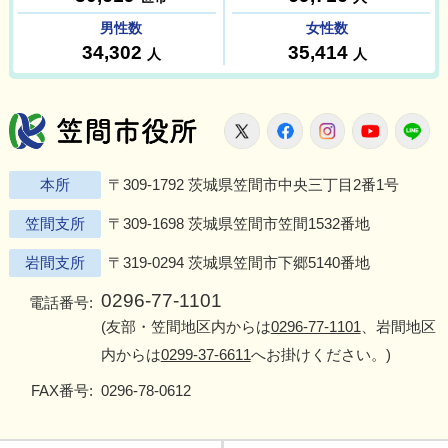
笠間市役所
X
Facebook
Instagram
Youtu
L
本所
〒309-1792 茨城県笠間市中央三丁目2番1号
笠間支所
〒309-1698 茨城県笠間市笠間1532番地
岩間支所
〒319-0294 茨城県笠間市下郷5140番地
0296-77-1101
電話番号:
(友部・笠間地区内からは
0296-77-1101
、岩間地区
内からは
0299-37-6611
へお掛けください。)
FAX番号:
0296-78-0612