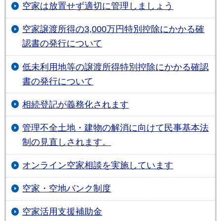
空家は放置せず適切に管理しましょう
空家譲渡所得の3,000万円特別控除にかかる確
認書の発行について
低未利用地等の譲渡所得特別控除にかかる確認
書の発行について
相続登記が義務化されます
管理不全土地・建物の解消に向けて民事基本法
制の見直しされます。
オンライン空家相談を実施しています
空家・空地バンク制度
空家活用支援補助金