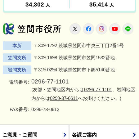
笠間市役所
X
Facebook
Instagram
Youtu
L
本所
〒309-1792 茨城県笠間市中央三丁目2番1号
笠間支所
〒309-1698 茨城県笠間市笠間1532番地
岩間支所
〒319-0294 茨城県笠間市下郷5140番地
0296-77-1101
電話番号:
(友部・笠間地区内からは
0296-77-1101
、岩間地区
内からは
0299-37-6611
へお掛けください。)
FAX番号:
0296-78-0612
ご意見・ご質問
各課ご案内