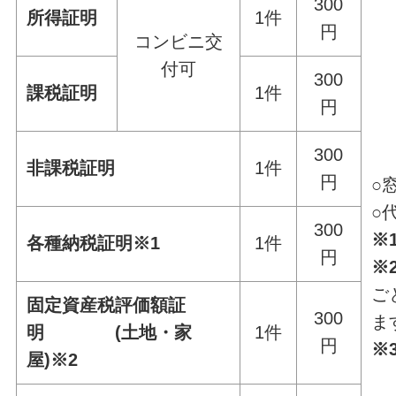
300
所得証明
1件
円
コンビニ交
付可
300
課税証明
1件
円
300
非課税証明
1件
円
○
○
300
※
各種納税証明※1
1件
円
※
ご
固定資産税評価額証
300
ま
明 (土地・家
1件
円
※
屋)※2