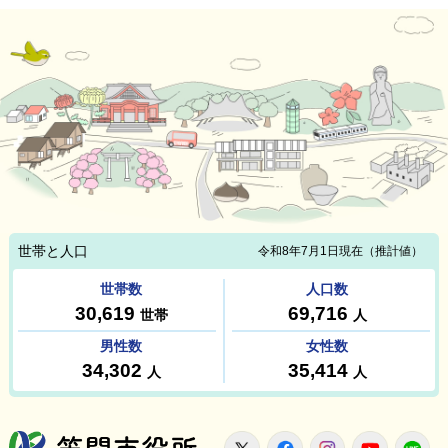
笠間市役所
X
Facebook
Instagram
Youtu
L