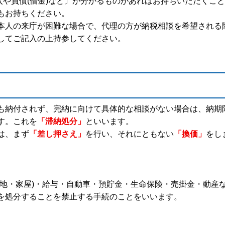
や負債(借金)など〕が分かるものがあればお持ちいただくこ
もお持ちください。
人の来庁が困難な場合で、代理の方が納税相談を希望される
してご記入の上持参してください。
も納付されず、完納に向けて具体的な相談がない場合は、納期
す。これを
「滞納処分」
といいます。
は、まず
「差し押さえ」
を行い、それにともない
「換価」
をし
土地・家屋)・給与・自動車・預貯金・生命保険・売掛金・動産
を処分することを禁止する手続のことをいいます。