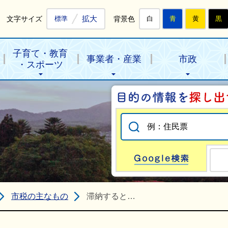
拡大
文字サイズ
背景色
標準
白
青
黄
黒
子育て・教育
事業者・産業
市政
・スポーツ
Go
市税の主なもの
滞納すると…