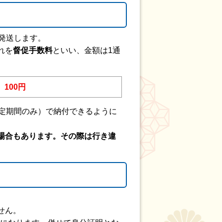
発送します。
れを
督促手数料
といい、金額は1通
100円
定期間のみ）で納付できるように
場合もあります。その際は行き違
せん。