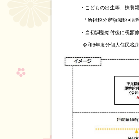
・こどもの出生等、扶養親族
「所得税分定額減税可能額（当
・当初調整給付後に税額修正
令和6年度分個人住民税所得割