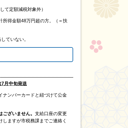
として定額減税対象外）
所得金額48万円超の方。（＝扶
当していない。
は7月中旬発送
イナンバーカードと紐づけて公金
はございません。
支給
口座の変更
けしますが市税務課までご連絡く