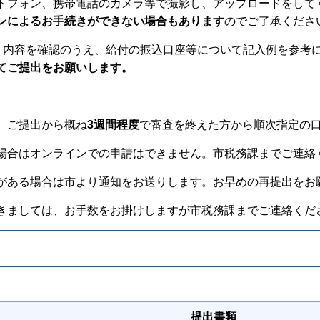
トフォン、携帯電話のカメラ等で撮影し、アップロードをして
ンによるお手続きができない場合もあります
のでご了承くださ
、内容を確認のうえ、給付の振込口座等について記入例を参考
てご提出をお願いします。
、
ご提出から概ね
3週間程度
で審査を終えた方から順次指定の
場合はオンラインでの申請はできません。
市税務課まで
ご連絡
がある場合は市より通知をお送りします。お早めの再提出をお
きましては、お手数をお掛けしますが
市税務課
までご連絡く
提出書類