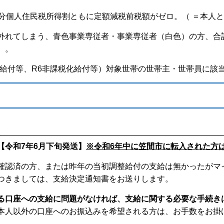
度分個人住民税所得割ともに定額減税前税額がゼロ。（ ＝本人
外れてしまう、青色事業専従者・事業専従者（白色）の方、合計
）。
税給付等、R6非課税化給付等）対象世帯の世帯主・世帯員に該
【令和7年6月下旬発送】
※
令和6年中に笠間市に転入された方
認済の方、または昨年の当初調整給付の支給は無かったがマ
つきましては、支給決定通知書をお送りします。
る口座への支給に問題がなければ、
支給に関する必要な手続き
本人以外の口座へのお振込みを希望される方は、お手数をお掛