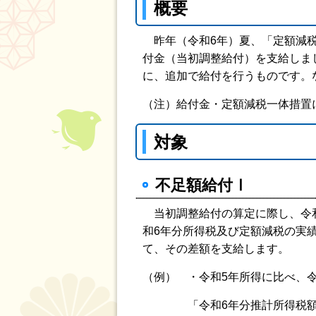
概要
昨年（令和6年）夏、「定額減税
付金（当初調整給付）を支給しま
に、追加で給付を行うものです。
（注）給付金・定額減税一体措置
対象
不足額給付Ⅰ
当初調整給付の算定に際し、令和
和6年分所得税及び定額減税の実
て、その差額を支給します。
（例） ・令和5年所得に比べ、
「令和6年分推計所得税額（令和