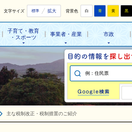
拡大
文字サイズ
背景色
標準
白
青
黄
黒
子育て・教育
事業者・産業
市政
・スポーツ
Go
主な税制改正・税制措置のご紹介