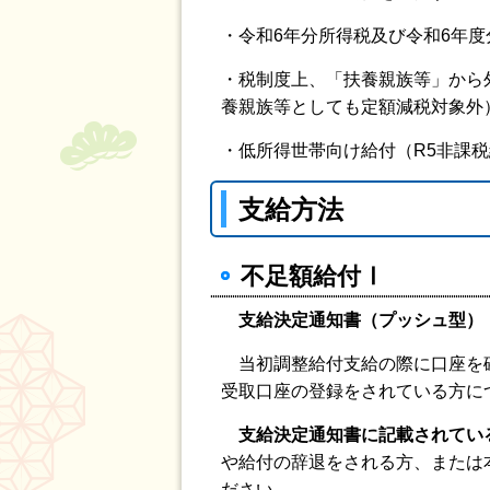
・令和6年分所得税及び令和6年
・税制度上、「扶養親族等」から
養親族等としても定額減税対象外
・低所得世帯向け給付（R5非課
支給方法
不足額給付Ⅰ
支給決定通知書（プッシュ型）
当初調整給付支給の際に口座を確
受取口座の登録をされている方に
支給決定通知書
に記載されてい
や給付の辞退をされる方、または
ださい。