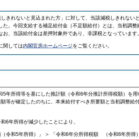
しきれないと見込まれた方」に対して、当該減税しきれない
した。今回支給する補足給付金（不足額給付）とは、当初調整
なお、当該給付金は差押対象外であり、非課税となっています
に関しては
内閣官房ホームページ
をご覧ください。
5年所得等を基にした推計額（令和6年分推計所得税額）を用
績額等が確定したのちに、本来給付すべき所要額と当初調整給
令和6年所得が減少したことにより、
5年所得）」 ＞ 「令和6年分所得税額 （令和6年所得