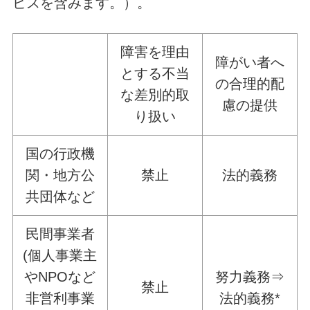
ビスを含みます。）。
障害を理由
障がい者へ
とする不当
の合理的配
な差別的取
慮の提供
り扱い
国の行政機
関・地方公
禁止
法的義務
共団体など
民間事業者
(個人事業主
やNPOなど
努力義務⇒
禁止
非営利事業
法的義務*