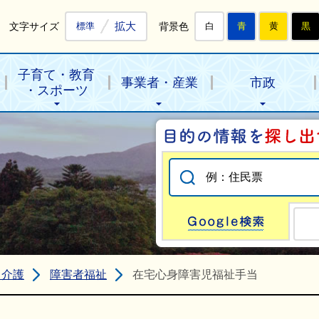
拡大
文字サイズ
背景色
標準
白
青
黄
黒
子育て・教育
事業者・産業
市政
・スポーツ
Go
・介護
障害者福祉
在宅心身障害児福祉手当