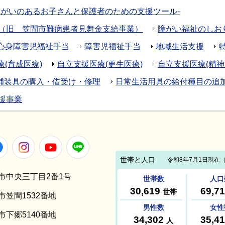
障がいのあるお子さんと保護者のための支援ツール‐
（旧 笠間市難病患者見舞金支給事業）
障がい福祉のしお
心身障害児福祉手当
障害児福祉手当
地域生活支援
(育成医療)
自立支援医療(更生医療)
自立支援医療(精神
補装具の購入・借受け・修理
日常生活用具の給付種目の追
援事業
Facebook
Instagram
Youtube
LINE
笠間市中央三丁目2番1号
間市笠間1532番地
間市下郷5140番地