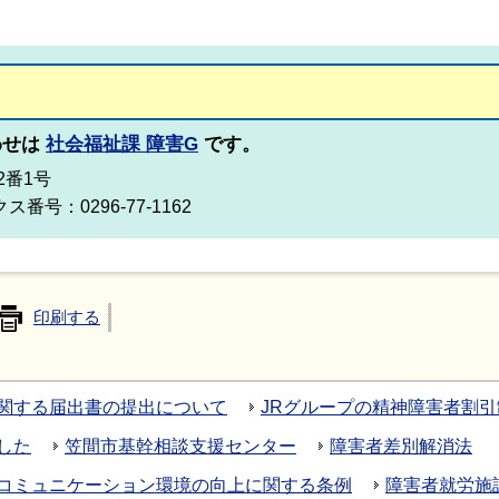
わせは
社会福祉課 障害G
です。
2番1号
ス番号：0296-77-1162
印刷する
関する届出書の提出について
JRグループの精神障害者割
した
笠間市基幹相談支援センター
障害者差別解消法
コミュニケーション環境の向上に関する条例
障害者就労施