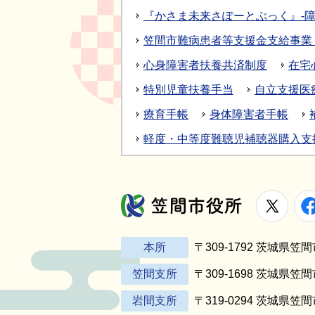
『かさま未来さぽーとぶっく』‐
笠間市難病患者等支援金支給事業
心身障害者扶養共済制度
在宅
特別児童扶養手当
自立支援医療
療育手帳
身体障害者手帳
軽度・中等度難聴児補聴器購入支
X
笠間市役所
本所
〒309-1792 茨城県
笠間支所
〒309-1698 茨城県笠
岩間支所
〒319-0294 茨城県笠