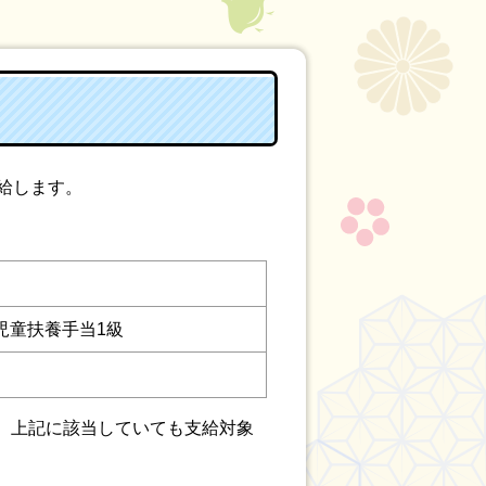
給します。
児童扶養手当1級
、上記に該当していても支給対象