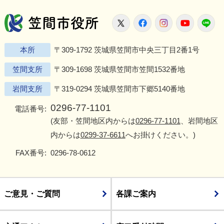
笠間市役所
X
Facebook
Instagram
Youtu
L
本所
〒309-1792 茨城県笠間市中央三丁目2番1号
笠間支所
〒309-1698 茨城県笠間市笠間1532番地
岩間支所
〒319-0294 茨城県笠間市下郷5140番地
0296-77-1101
電話番号:
(友部・笠間地区内からは
0296-77-1101
、岩間地区
内からは
0299-37-6611
へお掛けください。)
FAX番号:
0296-78-0612
ご意見・ご質問
各課ご案内