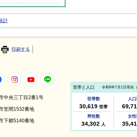
統計
印刷する
Facebook
Instagram
Youtube
LINE
笠間市中央三丁目2番1号
間市笠間1532番地
間市下郷5140番地