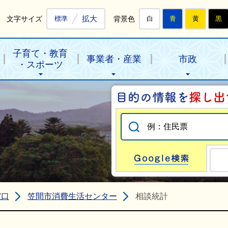
拡大
文字サイズ
背景色
標準
白
青
黄
黒
子育て・教育
事業者・産業
市政
・スポーツ
Go
窓口
笠間市消費生活センター
相談統計