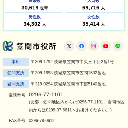
笠間市役所
X
Facebook
Instagram
Youtu
L
本所
〒309-1792 茨城県笠間市中央三丁目2番1号
笠間支所
〒309-1698 茨城県笠間市笠間1532番地
岩間支所
〒319-0294 茨城県笠間市下郷5140番地
0296-77-1101
電話番号:
(友部・笠間地区内からは
0296-77-1101
、岩間地区
内からは
0299-37-6611
へお掛けください。)
FAX番号:
0296-78-0612