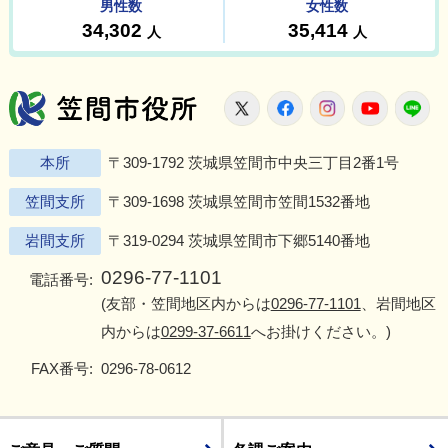
笠間市役所
X
Facebook
Instagram
Youtu
L
本所
〒309-1792 茨城県笠間市中央三丁目2番1号
笠間支所
〒309-1698 茨城県笠間市笠間1532番地
岩間支所
〒319-0294 茨城県笠間市下郷5140番地
0296-77-1101
電話番号:
(友部・笠間地区内からは
0296-77-1101
、岩間地区
内からは
0299-37-6611
へお掛けください。)
FAX番号:
0296-78-0612