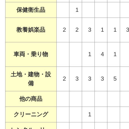
保健衛生品
1
教養娯楽品
2
2
3
1
1
車両・乗り物
1
4
1
土地・建物・設
2
3
3
3
5
備
他の商品
クリーニング
1