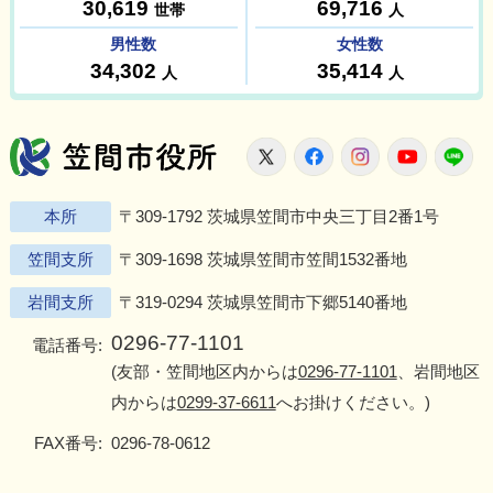
笠間市役所
X
Facebook
Instagram
Youtu
L
本所
〒309-1792 茨城県笠間市中央三丁目2番1号
笠間支所
〒309-1698 茨城県笠間市笠間1532番地
岩間支所
〒319-0294 茨城県笠間市下郷5140番地
0296-77-1101
電話番号:
(友部・笠間地区内からは
0296-77-1101
、岩間地区
内からは
0299-37-6611
へお掛けください。)
FAX番号:
0296-78-0612