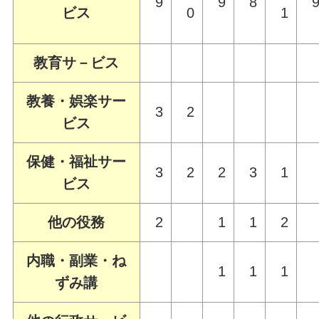
9
9
8
ビス
0
1
教育サ－ビス
教養・娯楽サー
3
2
ビス
保健・福祉サー
3
2
2
3
1
ビス
他の役務
2
1
1
2
内職・副業・ね
1
1
1
ずみ講