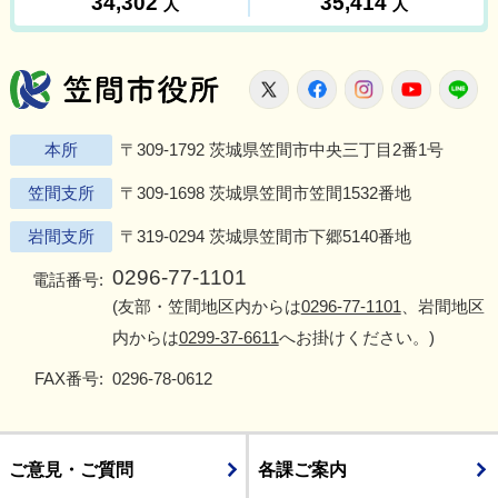
笠間市役所
X
Facebook
Instagram
Youtu
L
本所
〒309-1792 茨城県笠間市中央三丁目2番1号
笠間支所
〒309-1698 茨城県笠間市笠間1532番地
岩間支所
〒319-0294 茨城県笠間市下郷5140番地
0296-77-1101
電話番号:
(友部・笠間地区内からは
0296-77-1101
、岩間地区
内からは
0299-37-6611
へお掛けください。)
FAX番号:
0296-78-0612
ご意見・ご質問
各課ご案内