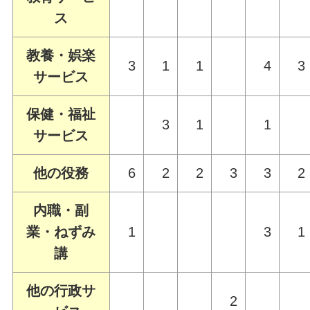
ス
教養・娯楽
3
1
1
4
3
サービス
保健・福祉
3
1
1
サービス
他の役務
6
2
2
3
3
2
内職・副
業・ねずみ
1
3
1
講
他の行政サ
2