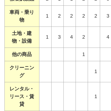
車両・乗り
1
2
2
2
2
3
物
土地・建
1
3
4
2
4
物・設備
他の商品
1
クリーニン
1
グ
レンタル・
リース・賃
1
貸