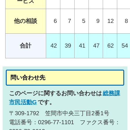
ービス
他の相談
6
7
5
9
12
8
合計
42
39
41
47
62
54
問い合わせ先
このページに関するお問い合わせは
総務課
市民活動G
です。
〒309-1792 笠間市中央三丁目2番1号
電話番号：0296-77-1101 ファクス番号：