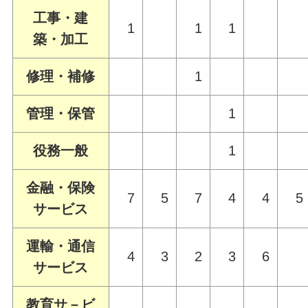
工事・建
1
1
1
築・加工
修理・補修
1
管理・保管
1
役務一般
1
金融・保険
7
5
7
4
4
5
サービス
運輸・通信
4
3
2
3
6
サービス
教育サ－ビ