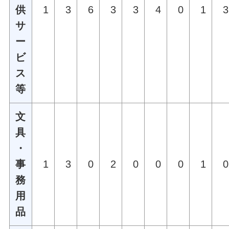
供
1
3
6
3
3
4
0
1
3
サ
ー
ビ
ス
等
文
具
・
事
1
3
0
2
0
0
0
1
0
務
用
品