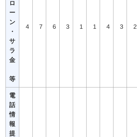
ロ
ー
ン
4
7
6
3
1
1
4
3
2
・
サ
ラ
金
等
電
話
情
報
提