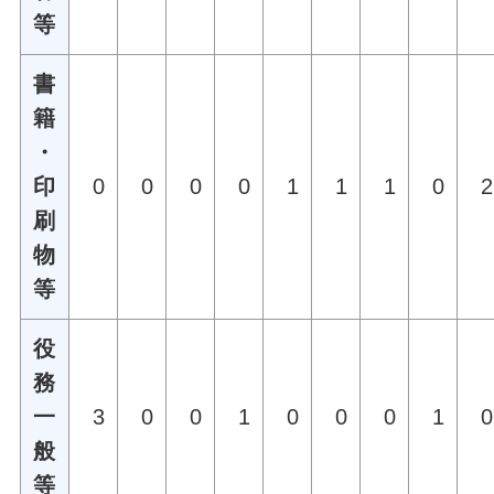
等
書
籍
・
印
0
0
0
0
1
1
1
0
2
刷
物
等
役
務
一
3
0
0
1
0
0
0
1
0
般
等