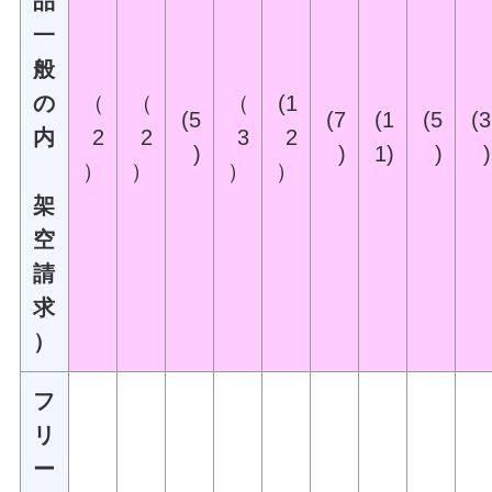
品
一
般
の
（
（
（
(1
(5
(7
(1
(5
(3
内
2
2
3
2
)
)
1)
)
)
）
）
）
）
架
空
請
求
）
フ
リ
ー