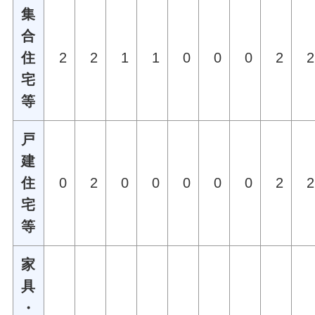
集
合
住
2
2
1
1
0
0
0
2
2
宅
等
戸
建
住
0
2
0
0
0
0
0
2
2
宅
等
家
具
・