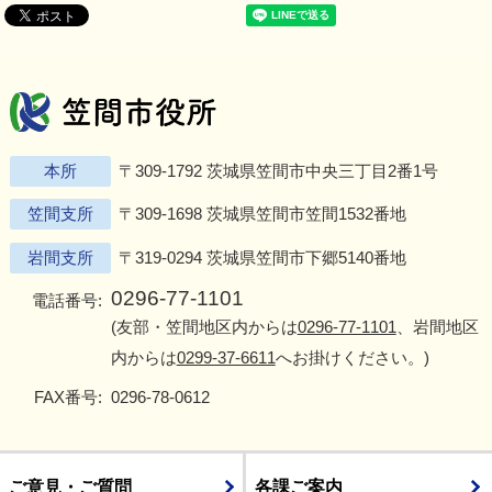
笠間市役所
Twitter
Facebook
Instagram
Youtu
L
本所
〒309-1792 茨城県笠間市中央三丁目2番1号
笠間支所
〒309-1698 茨城県笠間市笠間1532番地
岩間支所
〒319-0294 茨城県笠間市下郷5140番地
0296-77-1101
電話番号:
(友部・笠間地区内からは
0296-77-1101
、岩間地区
内からは
0299-37-6611
へお掛けください。)
FAX番号:
0296-78-0612
ご意見・ご質問
各課ご案内