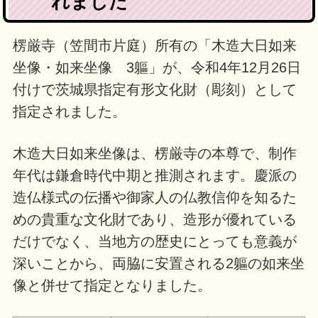
れました
楞厳寺（笠間市片庭）所有の「木造大日如来
坐像・如来坐像 3軀」が、令和4年12月26日
付けで茨城県指定有形文化財（彫刻）として
指定されました。
木造大日如来坐像は、楞厳寺の本尊で、制作
年代は鎌倉時代中期と推測されます。慶派の
造仏様式の伝播や御家人の仏教信仰を知るた
めの貴重な文化財であり、造形が優れている
だけでなく、当地方の歴史にとっても意義が
深いことから、両脇に安置される2軀の如来坐
像と併せて指定となりました。