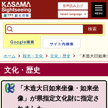
音声読み上げ
Select 
Google検索
サイト内検
ホーム
観光・文化
文化・歴史
「木造大日如来
文化・歴史
「木造大日如来坐像・如来坐
像」が県指定文化財に指定さ