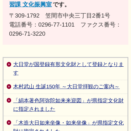
習課 文化振興室
です。
〒309-1792 笠間市中央三丁目2番1号
電話番号：0296-77-1101 ファクス番号：
0296-71-3220
大日堂が国登録有形文化財として登録となりま
す
木村武山 生誕150年 ～大日堂拝観のご案内～
「絹本著色阿弥陀如来来迎図」が県指定文化財
に指定されました
「木造大日如来坐像・如来坐像」が県指定文化