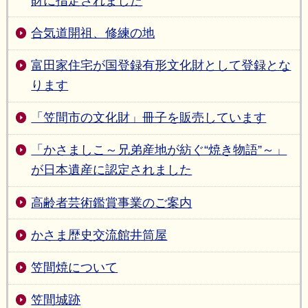
財に指定されました
合気道開祖、修練の地
富田家住宅が国登録有形文化財として登録とな
ります
「笠間市の文化財」冊子を販売しています
「かさましこ～兄弟産地が紡ぐ“焼き物語”～」
が日本遺産に認定されました
高齢者芸術鑑賞事業のご案内
かさま歴史交流館井筒屋
笠間焼について
笠間城跡