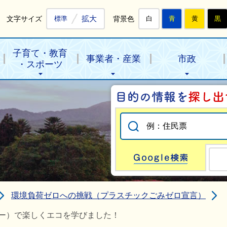
拡大
文字サイズ
背景色
標準
白
青
黄
黒
子育て・教育
事業者・産業
市政
・スポーツ
Go
環境負荷ゼロへの挑戦（プラスチックごみゼロ宣言）
ー）で楽しくエコを学びました！