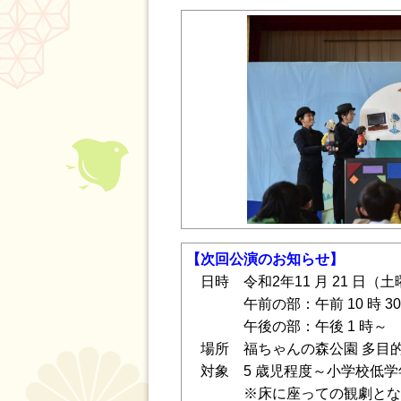
【次回公演のお知らせ】
日時 令和2年11 月 21 日（
午前の部：午前 10 時 30
午後の部：午後 1 時～
場所 福ちゃんの森公園 多目的室(
対象 5 歳児程度～小学校低学年
※床に座っての観劇となるた