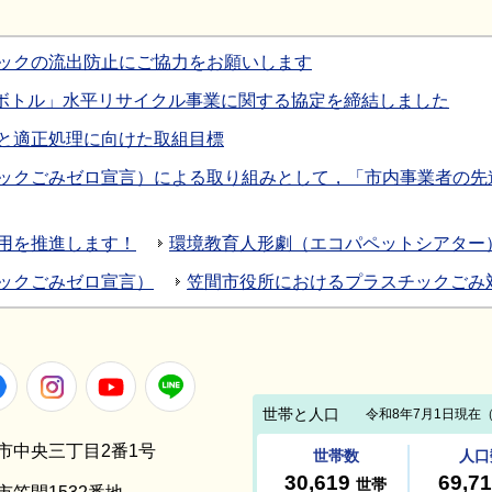
ックの流出防止にご協力をお願いします
oボトル」水平リサイクル事業に関する協定を締結しました
と適正処理に向けた取組目標
ックごみゼロ宣言）による取り組みとして，「市内事業者の先
用を推進します！
環境教育人形劇（エコパペットシアター
ックごみゼロ宣言）
笠間市役所におけるプラスチックごみ
Facebook
Instagram
Youtube
LINE
笠間市中央三丁目2番1号