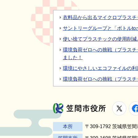
衣料品から出るマイクロプラスチ
サントリーグループと「ボトルt
使い捨てプラスチックの使用削減
環境負荷ゼロへの挑戦（プラスチ
ました！
環境にやさしいエコファイルの利
環境負荷ゼロへの挑戦（プラスチ
X
笠間市役所
本所
〒309-1792 茨城県