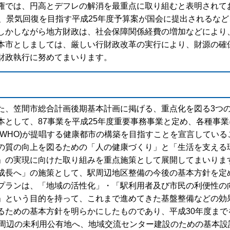
権では、円高とデフレの解消を最重点に取り組むと表明されて
し、景気回復を目指す平成25年度予算案が国会に提出されるな
しかしながら地方財政は、社会保障関係経費の増加などにより
本市としましては、厳しい行財政改革の実行により、財源の確
財政執行に努めてまいります。
た、笠間市総合計画後期基本計画に掲げる、重点化を図る3つ
本として、87事業を平成25年度重要事務事業と定め、各種事
WHO)が提唱する健康都市の構築を目指すことを宣言している
の質の向上を図るための「人の健康づくり」と「生活を支える
」の実現に向けた取り組みを重点施策として展開してまいりま
成長へ」の施策として、駅周辺地区整備の今後の基本方針を定
プランは、「地域の活性化」・「駅利用者及び市民の利便性の
」という目的を持って、これまで進めてきた基盤整備などの効
るための基本方針を明らかにしたものであり、平成30年度まで
駅周辺の未利用公有地へ、地域交流センター建設のための基本設