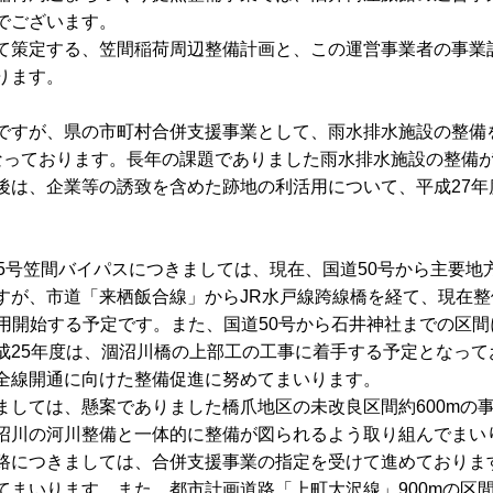
でございます。
て策定する、笠間稲荷周辺整備計画と、この運営事業者の事業
ります。
ですが、県の市町村合併支援事業として、雨水排水施設の整備を
なっております。長年の課題でありました雨水排水施設の整備
後は、企業等の誘致を含めた跡地の利活用について、平成27年
55号笠間バイパスにつきましては、現在、国道50号から主要地
すが、市道「来栖飯合線」からJR水戸線跨線橋を経て、現在
供用開始する予定です。また、国道50号から石井神社までの区
成25年度は、涸沼川橋の上部工の工事に着手する予定となって
全線開通に向けた整備促進に努めてまいります。
ましては、懸案でありました橋爪地区の未改良区間約600mの
沼川の河川整備と一体的に整備が図られるよう取り組んでまい
路につきましては、合併支援事業の指定を受けて進めておりま
てまいります。また、都市計画道路「上町大沢線」900mの区