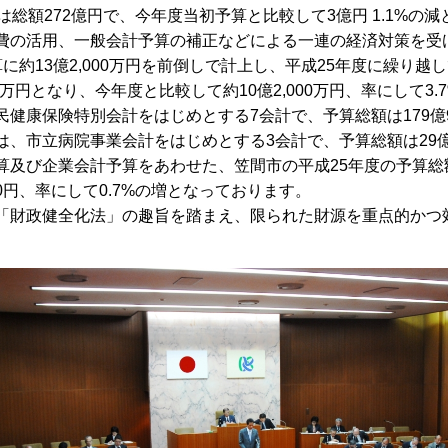
は総額272億円で、今年度当初予算と比較して3億円 1.1%の
費の活用、一般会計予算の補正などによる一連の経済対策を受け
に約13億2,000万円を前倒しで計上し、平成25年度に繰り
00万円となり、今年度と比較して約10億2,000万円、率にして3
健康保険特別会計をはじめとする7会計で、予算総額は179億9
市立病院事業会計をはじめとする3会計で、予算総額は29億9,1
び企業会計予算をあわせた、笠間市の平成25年度の予算総額は48
000円、率にして0.7%の増となっております。
「財政健全化法」の趣旨を踏まえ、限られた財源を重点的かつ