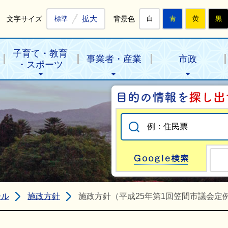
拡大
文字サイズ
背景色
標準
白
青
黄
黒
子育て・教育
事業者・産業
市政
・スポーツ
Go
ール
施政方針
施政方針（平成25年第1回笠間市議会定例