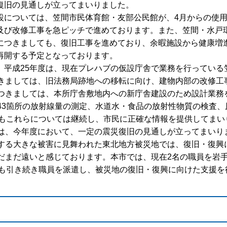
復旧の見通しが立ってまいりました。
設については、笠間市民体育館・友部公民館が、4月からの使
及び改修工事を急ピッチで進めております。また、笠間・水戸
につきましても、復旧工事を進めており、余暇施設から健康増
再開する予定となっております。
、平成25年度は、現在プレハブの仮設庁舎で業務を行っている
きましては、旧法務局跡地への移転に向け、建物内部の改修工事
つきましては、本所庁舎敷地内への新庁舎建設のため設計業務
43箇所の放射線量の測定、水道水・食品の放射性物質の検査、
度もこれらについては継続し、市民に正確な情報を提供してまい
は、今年度において、一定の震災復旧の見通しが立ってまいり
する大きな被害に見舞われた東北地方被災地では、復旧・復興
だまだ遠いと感じております。本市では、現在2名の職員を岩
度も引き続き職員を派遣し、被災地の復旧・復興に向けた支援を