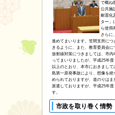
で概ね
公共施
耐震化
ター」
ら使用
さらに
進めてまいります。笠間支所につ
きるように、また、教育委員会に
放射線対策につきましては、市内
ってまいりましたが、平成25年
以上のとおり、本市におきまして
島第一原発事故により、想像を絶
められておりますが、道のりはま
派遣しておりますが、平成25年
す。
市政を取り巻く情勢