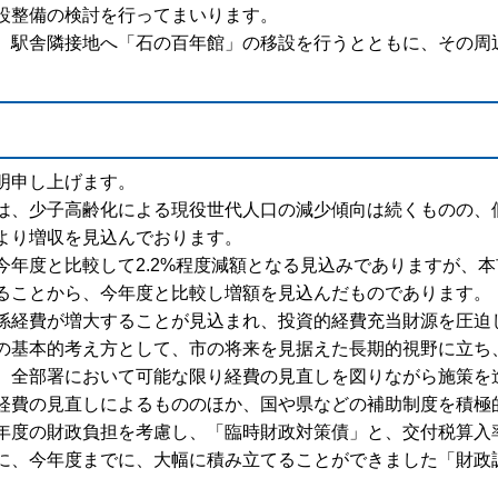
設整備の検討を行ってまいります。
、駅舎隣接地へ「石の百年館」の移設を行うとともに、その周
明申し上げます。
は、少子高齢化による現役世代人口の減少傾向は続くものの、
より増収を見込んでおります。
今年度と比較して2.2%程度減額となる見込みでありますが、
ることから、今年度と比較し増額を見込んだものであります。
係経費が増大することが見込まれ、投資的経費充当財源を圧迫
の基本的考え方として、市の将来を見据えた長期的視野に立ち
、全部署において可能な限り経費の見直しを図りながら施策を
経費の見直しによるもののほか、国や県などの補助制度を積極
年度の財政負担を考慮し、「臨時財政対策債」と、交付税算入
に、今年度までに、大幅に積み立てることができました「財政