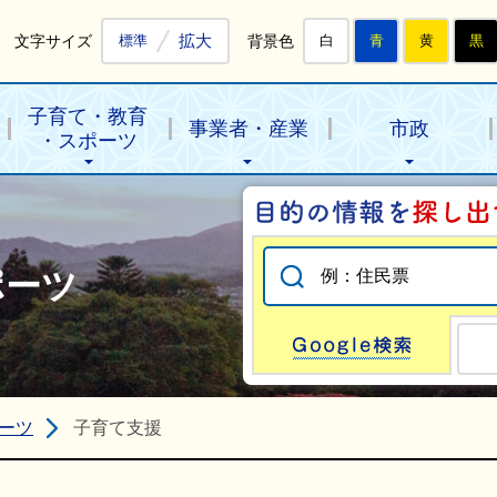
拡大
文字サイズ
背景色
標準
白
青
黄
黒
子育て・教育
事業者・産業
市政
・スポーツ
ポーツ
Go
ーツ
子育て支援