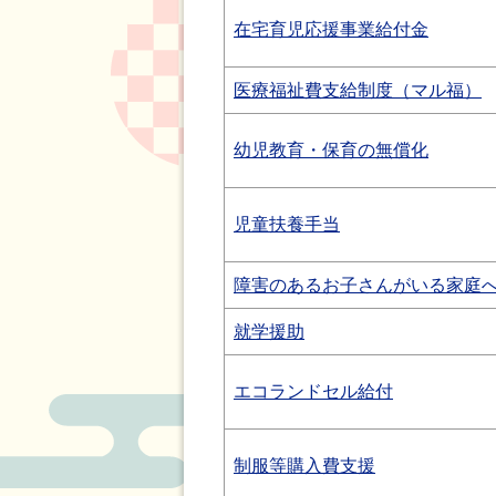
在宅育児応援事業給付金
医療福祉費支給制度（マル福）
幼児教育・保育の無償化
児童扶養手当
障害のあるお子さんがいる家庭
就学援助
エコランドセル給付
制服等購入費支援