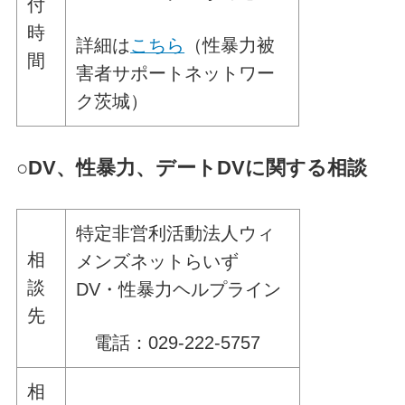
付
時
詳細は
こちら
（性暴力被
間
害者サポートネットワー
ク茨城）
○
DV、性暴力、デートDVに関する相談
特定非営利活動法人ウィ
相
メンズネットらいず
談
DV・性暴力ヘルプライン
先
電話：029-222-5757
相