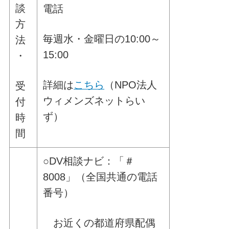
談
電話
方
毎週水・金曜日の10:00～
法
15:00
・
詳細は
こちら
（NPO法人
受
ウィメンズネットらい
付
ず）
時
間
○DV相談ナビ：「＃
8008」（全国共通の電話
番号）
お近くの都道府県配偶