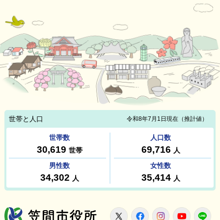
笠間市役所
X
Facebook
Instagram
Youtu
L