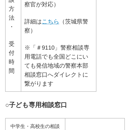
察官が対応）
方
法
詳細は
こちら
（茨城県警
・
察）
受
※「＃9110」警察相談専
付
用電話でも全国どこにい
時
ても発信地域の警察本部
間
相談窓口へダイレクトに
繋がります
○
子ども専用相談窓口
中学生・高校生の相談