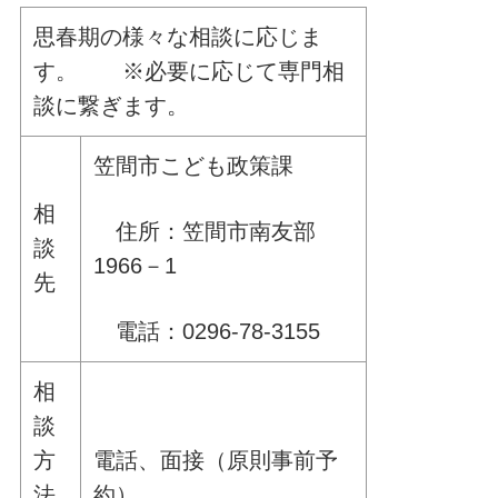
思春期の様々な相談に応じま
す。 ※必要に応じて専門相
談に繋ぎます。
笠間市こども政策課
相
住所：笠間市南友部
談
1966－1
先
電話：0296-78-3155
相
談
方
電話、面接（原則事前予
法
約）