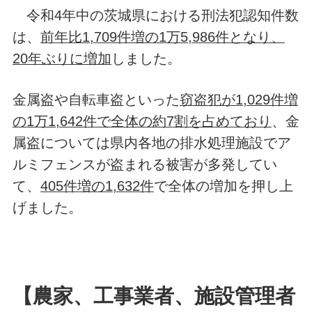
令和4年中の茨城県における刑法犯認知件数
は、
前年比1,709件増の1万5,986件となり、
20年ぶりに増加
しました。
金属盗や自転車盗といった
窃盗犯が1,029件増
の1万1,642件で全体の約7割を占めており
、金
属盗については県内各地の排水処理施設でア
ルミフェンスが盗まれる被害が多発してい
て、
405件増の1,632件
で全体の増加を押し上
げました。
【農家、工事業者、施設管理者