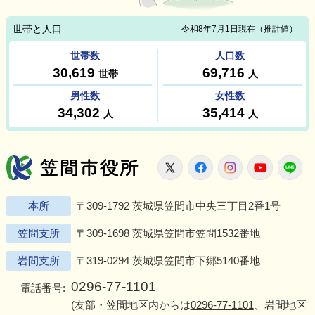
笠間市役所
X
Facebook
Instagram
Youtu
L
本所
〒309-1792 茨城県笠間市中央三丁目2番1号
笠間支所
〒309-1698 茨城県笠間市笠間1532番地
岩間支所
〒319-0294 茨城県笠間市下郷5140番地
0296-77-1101
電話番号:
(友部・笠間地区内からは
0296-77-1101
、岩間地区