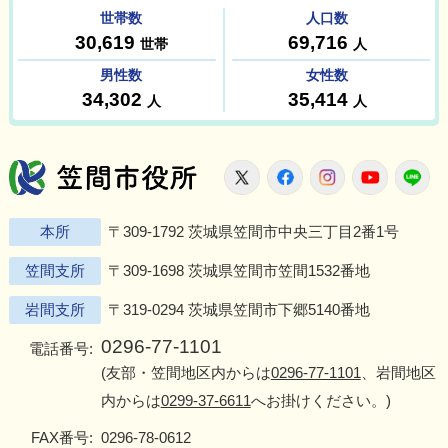
笠間市役所
X
Facebook
Instagram
Youtu
L
本所
〒309-1792 茨城県笠間市中央三丁目2番1号
笠間支所
〒309-1698 茨城県笠間市笠間1532番地
岩間支所
〒319-0294 茨城県笠間市下郷5140番地
0296-77-1101
電話番号:
(友部・笠間地区内からは
0296-77-1101
、岩間地区
内からは
0299-37-6611
へお掛けください。)
FAX番号:
0296-78-0612