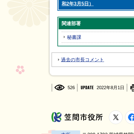
和2年3月5日）
関連部署
秘書課
過去の市長コメント
526
2022年8月1日
X
笠間市役所