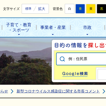
拡大
文字サイズ
背景色
標準
白
青
黄
黒
子育て・教育
事業者・産業
市政
・スポーツ
Go
知らせ
新型コロナウイルス感染症に関する市長コメント