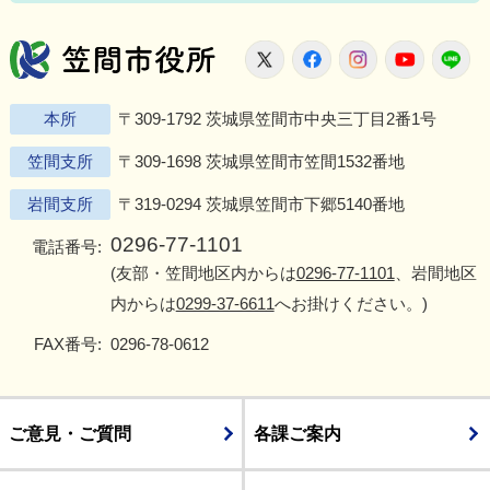
笠間市役所
X
Facebook
Instagram
Youtu
L
本所
〒309-1792 茨城県笠間市中央三丁目2番1号
笠間支所
〒309-1698 茨城県笠間市笠間1532番地
岩間支所
〒319-0294 茨城県笠間市下郷5140番地
0296-77-1101
電話番号:
(友部・笠間地区内からは
0296-77-1101
、岩間地区
内からは
0299-37-6611
へお掛けください。)
FAX番号:
0296-78-0612
ご意見・ご質問
各課ご案内