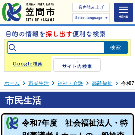
音声読み上げ
Select 
Google検索
サイト内検
ホーム
市民生活
福祉・介護
高齢福祉
令和
市民生活
令和7年度 社会福祉法人・特