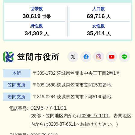
笠間市役所
X
Facebook
Instagram
Youtu
L
本所
〒309-1792 茨城県笠間市中央三丁目2番1号
笠間支所
〒309-1698 茨城県笠間市笠間1532番地
岩間支所
〒319-0294 茨城県笠間市下郷5140番地
0296-77-1101
電話番号:
(友部・笠間地区内からは
0296-77-1101
、岩間地区
内からは
0299-37-6611
へお掛けください。)