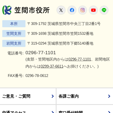
笠間市役所
X
Facebook
Instagram
Youtu
L
本所
〒309-1792 茨城県笠間市中央三丁目2番1号
笠間支所
〒309-1698 茨城県笠間市笠間1532番地
岩間支所
〒319-0294 茨城県笠間市下郷5140番地
0296-77-1101
電話番号:
(友部・笠間地区内からは
0296-77-1101
、岩間地区
内からは
0299-37-6611
へお掛けください。)
FAX番号:
0296-78-0612
ご意見・ご質問
各課ご案内
交通アクセス
窓口受付時間