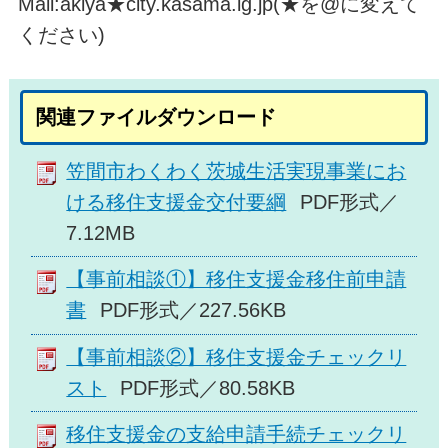
Mail:akiya★city.kasama.lg.jp(★を@に変えて
ください)
関連ファイルダウンロード
笠間市わくわく茨城生活実現事業にお
ける移住支援金交付要綱
PDF形式／
7.12MB
【事前相談①】移住支援金移住前申請
書
PDF形式／227.56KB
【事前相談②】移住支援金チェックリ
スト
PDF形式／80.58KB
移住支援金の支給申請手続チェックリ