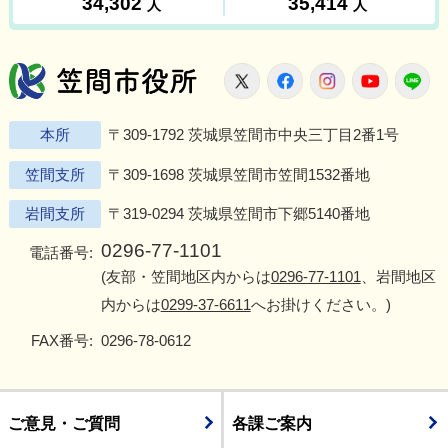
笠間市役所
X
Facebook
Instagram
Youtu
L
本所
〒309-1792 茨城県笠間市中央三丁目2番1号
笠間支所
〒309-1698 茨城県笠間市笠間1532番地
岩間支所
〒319-0294 茨城県笠間市下郷5140番地
0296-77-1101
電話番号:
(友部・笠間地区内からは
0296-77-1101
、岩間地区
内からは
0299-37-6611
へお掛けください。)
FAX番号:
0296-78-0612
ご意見・ご質問
各課ご案内