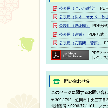
公表用（クレハ建設）
PDF
公表用（株木・オカベ・秋
公表用（愛郷園）
PDF形式
公表用（進栄）
PDF形式／4
公表用（安藤間・菅原）
P
PDFフ
お持ちで
問い合わせ先
このページに関するお問い合
〒309-1792 笠間市中央三丁目
電話番号：0296-77-1101 ファク