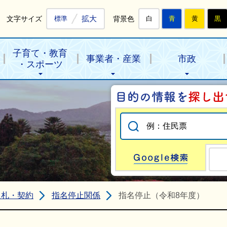
拡大
文字サイズ
背景色
標準
白
青
黄
黒
子育て・教育
事業者・産業
市政
・スポーツ
Go
入札・契約
指名停止関係
指名停止（令和8年度）