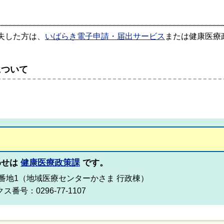
失した方は、
いばらき電子申請・届出サービス
または健康医療
について
。
わせは
健康医療政策課
です。
966番地1（地域医療センターかさま 行政棟）
ス番号：0296-77-1107