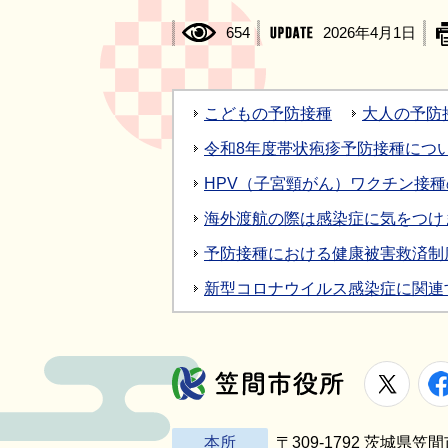
654
2026年4月1日
こどもの予防接種
大人の予防
令和8年度帯状疱疹予防接種につ
HPV（子宮頸がん）ワクチン接
海外渡航の際は感染症に気をつけ
予防接種における健康被害救済制
新型コロナウイルス感染症に関連
X
笠間市役所
本所
〒309-1792 茨城県