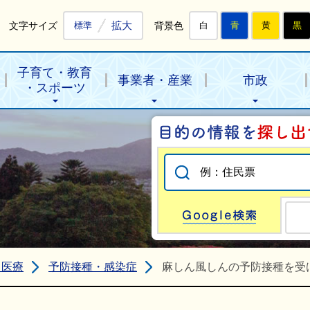
拡大
文字サイズ
背景色
標準
白
青
黄
黒
子育て・教育
事業者・産業
市政
・スポーツ
Go
・医療
予防接種・感染症
麻しん風しんの予防接種を受