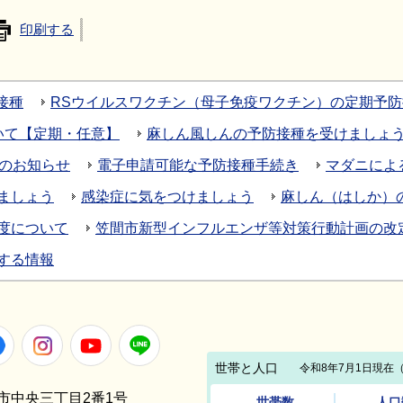
印刷する
接種
RSウイルスワクチン（母子免疫ワクチン）の定期予
いて【定期・任意】
麻しん風しんの予防接種を受けましょ
種のお知らせ
電子申請可能な予防接種手続き
マダニによ
ましょう
感染症に気をつけましょう
麻しん（はしか）
度について
笠間市新型インフルエンザ等対策行動計画の改
する情報
Facebook
Instagram
Youtube
LINE
笠間市中央三丁目2番1号