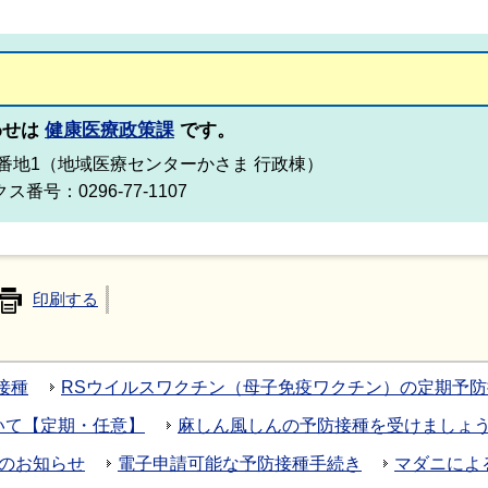
わせは
健康医療政策課
です。
966番地1（地域医療センターかさま 行政棟）
ス番号：0296-77-1107
印刷する
接種
RSウイルスワクチン（母子免疫ワクチン）の定期予
いて【定期・任意】
麻しん風しんの予防接種を受けましょ
種のお知らせ
電子申請可能な予防接種手続き
マダニによ