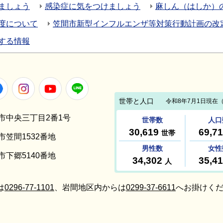
ましょう
感染症に気をつけましょう
麻しん（はしか）
度について
笠間市新型インフルエンザ等対策行動計画の改
する情報
Facebook
Instagram
Youtube
LINE
笠間市中央三丁目2番1号
間市笠間1532番地
間市下郷5140番地
は
0296-77-1101
、岩間地区内からは
0299-37-6611
へお掛けくだ