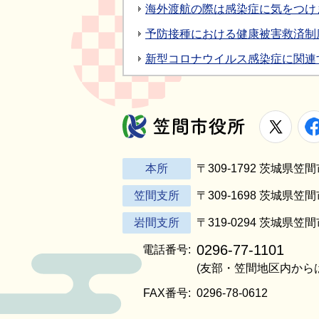
海外渡航の際は感染症に気をつけ
予防接種における健康被害救済制
新型コロナウイルス感染症に関連
X
笠間市役所
本所
〒309-1792 茨城県
笠間支所
〒309-1698 茨城県笠
岩間支所
〒319-0294 茨城県笠
0296-77-1101
電話番号:
(友部・笠間地区内から
FAX番号:
0296-78-0612