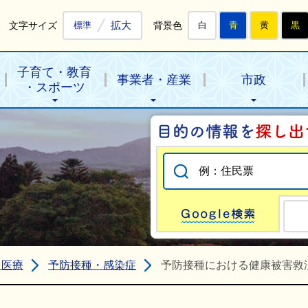
拡大
文字サイズ
背景色
標準
白
青
黄
黒
子育て・教育
事業者・産業
市政
・スポーツ
Go
・医療
予防接種・感染症
予防接種における健康被害救