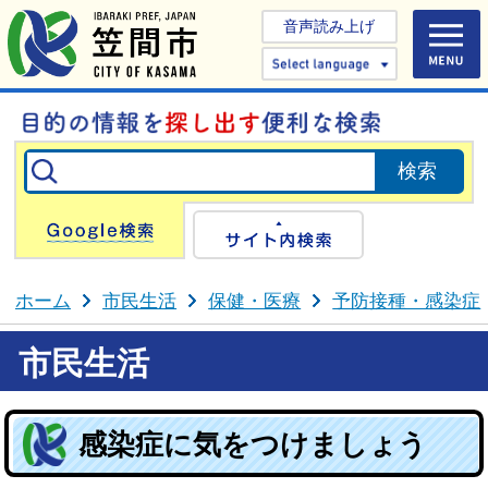
音声読み上げ
Select 
Google検索
サイト内検
ホーム
市民生活
保健・医療
予防接種・感染症
市民生活
感染症に気をつけましょう