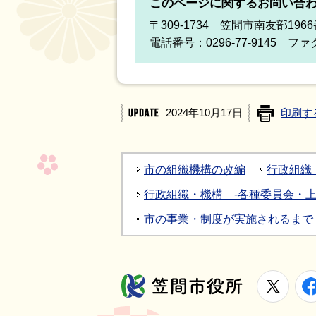
このページに関するお問い合
〒309-1734 笠間市南友部1
電話番号：0296-77-9145 ファク
2024年10月17日
印刷す
市の組織機構の改編
行政組織
行政組織・機構 -各種委員会・上
市の事業・制度が実施されるまで
X
笠間市役所