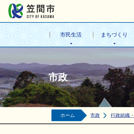
笠間市公式ホームページ
市民生活
まちづくり
市政
ホーム
市政
行政組織