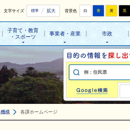
拡大
文字サイズ
背景色
標準
白
青
黄
黒
子育て・教育
事業者・産業
市政
・スポーツ
Go
・機構
各課ホームページ