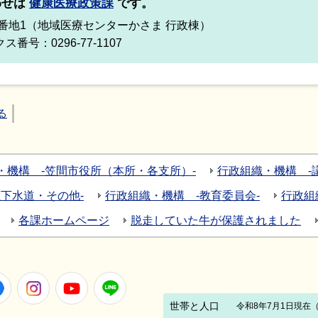
わせは
健康医療政策課
です。
966番地1（地域医療センターかさま 行政棟）
ス番号：0296-77-1107
る
・機構 -笠間市役所（本所・各支所）-
行政組織・機構 -議
下水道・その他-
行政組織・機構 -教育委員会-
行政組
各課ホームページ
脱走していた牛が保護されました
Facebook
Instagram
Youtube
LINE