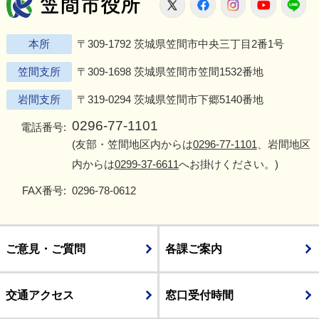
笠間市役所
X
Facebook
Instagram
Youtu
L
本所
〒309-1792 茨城県笠間市中央三丁目2番1号
笠間支所
〒309-1698 茨城県笠間市笠間1532番地
岩間支所
〒319-0294 茨城県笠間市下郷5140番地
0296-77-1101
電話番号:
(友部・笠間地区内からは
0296-77-1101
、岩間地区
内からは
0299-37-6611
へお掛けください。)
FAX番号:
0296-78-0612
ご意見・ご質問
各課ご案内
交通アクセス
窓口受付時間