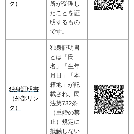
ク）
所が受理し
たことを証
明するもの
です。
独身証明書
とは「氏
名」「生年
月日」「本
籍地」が記
独身証明書
載され、民
（外部リン
法第732条
ク）
（重婚の禁
止）規定に
抵触しない