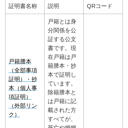
証明書名称
説明
QRコード
戸籍とは身
分関係を公
証する公文
書です。現
在戸籍は戸
戸籍謄本
籍謄本・抄
（全部事項
本で証明し
証明）・抄
ています。
本（個人事
除籍謄本と
項証明）
は戸籍に記
（外部リン
載された方
ク）
すべてが、
死亡や婚姻