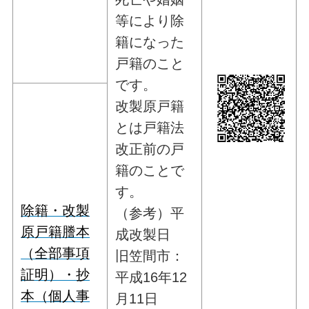
等により除
籍になった
戸籍のこと
です。
改製原戸籍
とは戸籍法
改正前の戸
籍のことで
す。
除籍・改製
（参考）平
原戸籍謄本
成改製日
（全部事項
旧笠間市：
証明）・抄
平成16年12
本（個人事
月11日