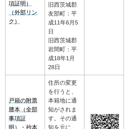
項証明）
旧西茨城郡
（外部リン
友部町：平
ク）
成11年6月5
日
旧西茨城郡
岩間町：平
成18年1月
28日
住所の変更
を行うと、
戸籍の附票
本籍地に通
謄本（全部
知がされま
事項証
す。その通
明）・抄本
知を元に、