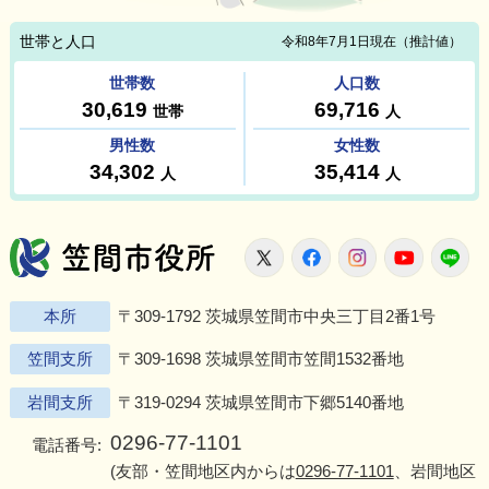
笠間市役所
X
Facebook
Instagram
Youtu
L
本所
〒309-1792 茨城県笠間市中央三丁目2番1号
笠間支所
〒309-1698 茨城県笠間市笠間1532番地
岩間支所
〒319-0294 茨城県笠間市下郷5140番地
0296-77-1101
電話番号:
(友部・笠間地区内からは
0296-77-1101
、岩間地区