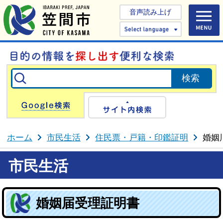
音声読み上げ
Select 
Google検索
サイト内検
ホーム
市民生活
住民票・戸籍・印鑑証明
婚姻
市民生活
婚姻届受理証明書