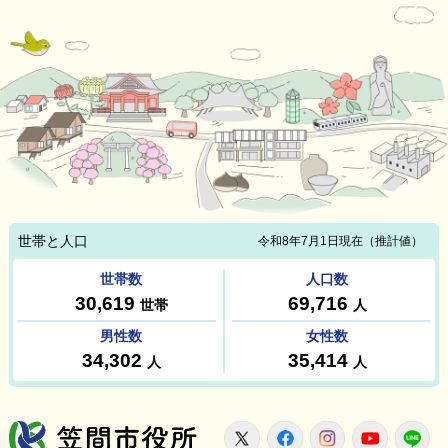
笠間市役所
X
Facebook
Instagram
Youtu
L