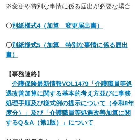
※変更や特別な事情に係る届出が必要な場合
〇
別紙様式4（加算 変更届出書）
〇
別紙様式5（加算 特別な事情に係る届出
書）
【事務連絡】
介護保険最新情報VOL1479「介護職員等処
遇改善加算に関する基本的考え方並びに事務
処理手順及び様式例の提示について（令和8年
度分）」及び「介護職員等処遇改善加算に関
するQ＆A（第1版）」について