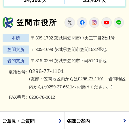
笠間市役所
X
Facebook
Instagram
Youtu
L
本所
〒309-1792 茨城県笠間市中央三丁目2番1号
笠間支所
〒309-1698 茨城県笠間市笠間1532番地
岩間支所
〒319-0294 茨城県笠間市下郷5140番地
0296-77-1101
電話番号:
(友部・笠間地区内からは
0296-77-1101
、岩間地区
内からは
0299-37-6611
へお掛けください。)
FAX番号:
0296-78-0612
ご意見・ご質問
各課ご案内