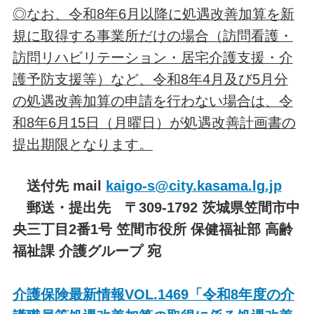
◎なお、令和8年6月以降に処遇改善加算を新
規に取得する事業所だけの場合（訪問看護・
訪問リハビリテーション・居宅介護支援・介
護予防支援等）など、令和8年4月及び5月分
の処遇改善加算の申請を行わない場合は、令
和8年6月15日（月曜日）が処遇改善計画書の
提出期限となります。
送付先 mail
kaigo-s@city.kasama.lg.jp
郵送・提出先
〒309-1792 茨城県笠間市中
央三丁目2番1号 笠間市役所 保健福祉部 高齢
福祉課 介護グループ 宛
介護保険最新情報VOL.1469「令和8年度の介