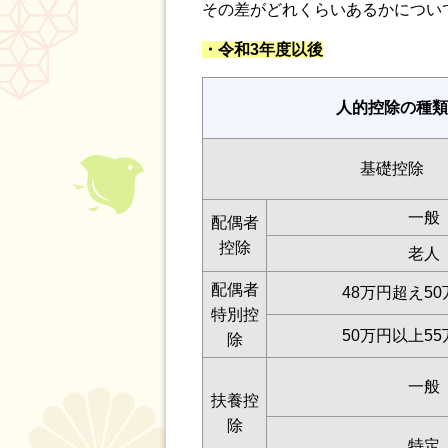
その差がどれくらいあるかについ
・令和3年度以後
人的控除の種類
基礎控除
一般
配偶者
控除
老人
配偶者
48万円超え5
特別控
50万円以上5
除
一般
扶養控
除
特定