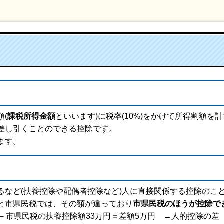
(
課税所得金額
といいます)に税率(10%)をかけて所得割額
差し引くことのできる控除です。
ます。
るなど(扶養控除や配偶者控除など)人に直接関係する控除のこ
と市県民税では、その額が違っており
市県民税のほうが控除で
－市県民税の扶養控除額33万円＝差額5万円 ←人的控除の差