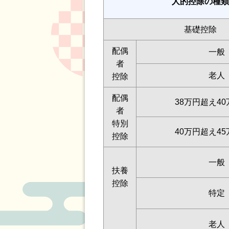
人的控除の種類
基礎控除
配偶
一般
者
老人
控除
配偶
38万円超え4
者
特別
40万円超え4
控除
一般
扶養
控除
特定
老人