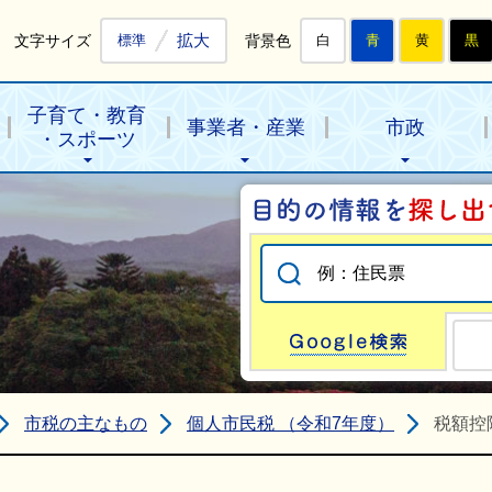
拡大
文字サイズ
背景色
標準
白
青
黄
黒
子育て・教育
事業者・産業
市政
・スポーツ
Go
市税の主なもの
個人市民税 （令和7年度）
税額控