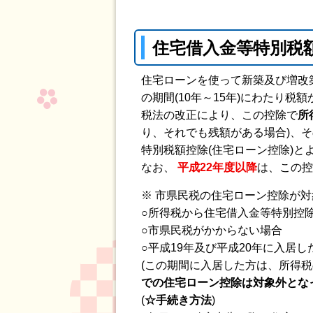
住宅借入金等特別税額
住宅ローンを使って新築及び増改築
の期間(10年～15年)にわたり税
税法の改正により、この控除で
所
り、それでも残額がある場合)、
特別税額控除(住宅ローン控除)と
なお、
平成22年度以降
は、この控
※ 市県民税の住宅ローン控除が
○所得税から住宅借入金等特別控
○市県民税がかからない場合
○平成19年及び平成20年に入居し
(この期間に入居した方は、所得税
での住宅ローン控除は対象外とな
(
☆手続き方法
)