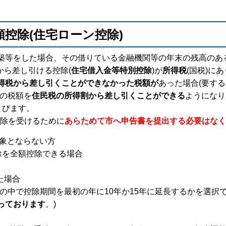
控除(住宅ローン控除)
等をした場合、その借りている金融機関等の年末の残高のある程度
額から差し引ける控除(
住宅借入金等特別控除
)が
所得税
(国税)に
得税から差し引くことができなかった税額が
あった場合(要す
その税額を
住民税の所得割から差し引くことができる
ようになり
よびます。
除を受けるために
あらためて市へ申告書を提出する必要はなく
対象とならない方
除を全額控除できる場合
た場合
の中で控除期間を最初の年に10年か15年に延長するかを選択
っております
。)