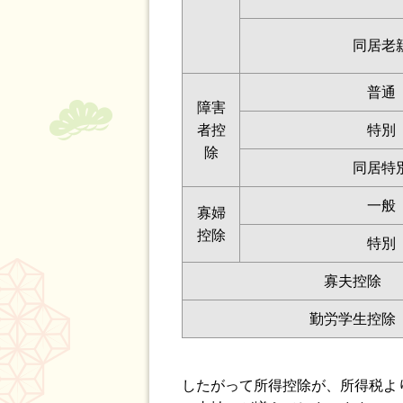
同居老
普通
障害
者控
特別
除
同居特
一般
寡婦
控除
特別
寡夫控除
勤労学生控除
したがって所得控除が、所得税より