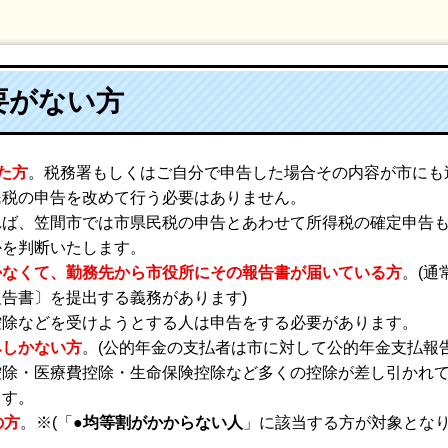
要がない方
た方
。税務署もしくはご自分で申告した場合その内容が市にも
民税の申告を改めて行う必要はありません。
れば、笠間市では市県民税の申告とあわせて所得税の確定申告
かを判断いたします。
かなくて、勤務先から市役所にその報告書が届いている方
。(
告書〕を提出する義務があります)
控除などを受けようとする人は申告をする必要があります。
みしかない方
。(公的年金の支払者は市に対して公的年金支払報
控除・医療費控除・生命保険控除など多くの控除が差し引かれ
ます。
の方
。※(「●
均等割がかからない人
」に該当する方が対象となり