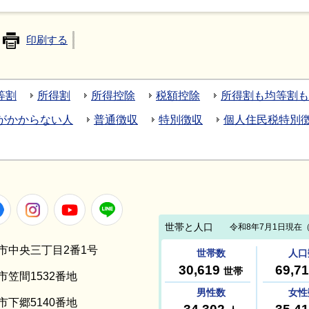
印刷する
等割
所得割
所得控除
税額控除
所得割も均等割も
がかからない人
普通徴収
特別徴収
個人住民税特別
Facebook
Instagram
Youtube
LINE
笠間市中央三丁目2番1号
間市笠間1532番地
間市下郷5140番地