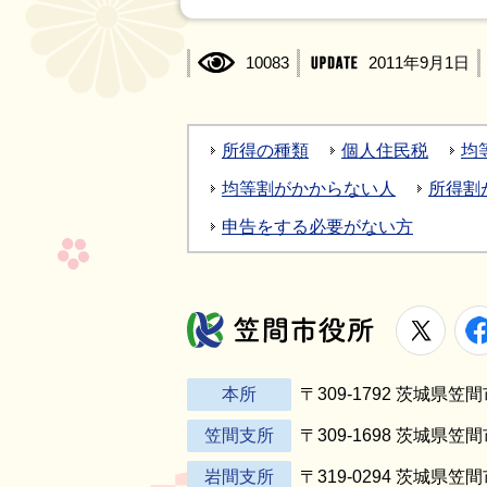
10083
2011年9月1日
所得の種類
個人住民税
均
均等割がかからない人
所得割
申告をする必要がない方
X
笠間市役所
本所
〒309-1792 茨城県
笠間支所
〒309-1698 茨城県笠
岩間支所
〒319-0294 茨城県笠