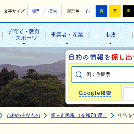
拡大
文字サイズ
背景色
標準
白
青
黄
黒
子育て・教育
事業者・産業
市政
・スポーツ
Go
市税の主なもの
個人市民税 （令和7年度）
申告を