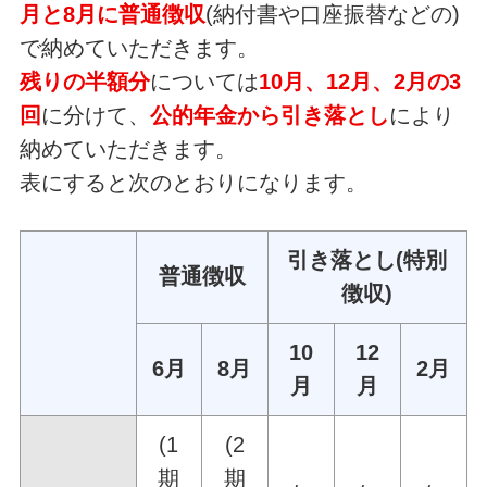
月と8月に普通徴収
(納付書や口座振替などの)
で納めていただきます。
残りの半額分
については
10月、12月、2月の3
回
に分けて、
公的年金から引き落とし
により
納めていただきます。
表にすると次のとおりになります。
引き落とし(特別
普通徴収
徴収)
10
12
6月
8月
2月
月
月
(1
(2
期
期