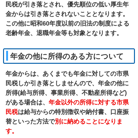
民税が引き落とされ、優先順位の低い厚生年
金からは引き落とされないこととなります。
この他に昭和60年度以前の旧法の制度による
老齢年金、退職年金等も対象となります。
年金の他に所得のある方について
年金からは、
あくまでも年金に対しての市県
民税しか引き落としません
ので、年金の他に
所得(給与所得、事業所得、不動産所得など)
がある場合は、
年金以外の所得に対する市県
民税
は
給与からの特別徴収
や
納付書
、口座振
替
といった方法で
別に納めることになりま
す。