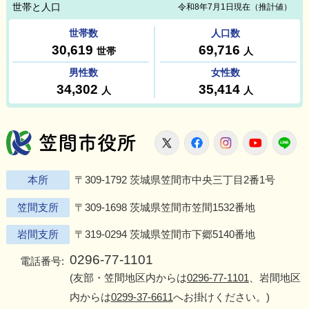
笠間市役所
X
Facebook
Instagram
Youtu
L
本所
〒309-1792 茨城県笠間市中央三丁目2番1号
笠間支所
〒309-1698 茨城県笠間市笠間1532番地
岩間支所
〒319-0294 茨城県笠間市下郷5140番地
0296-77-1101
電話番号:
(友部・笠間地区内からは
0296-77-1101
、岩間地区
内からは
0299-37-6611
へお掛けください。)