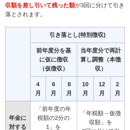
収
額を差し引いて残った額
が3回に分けて引き
落とされます。
引き落とし(特別徴収)
前年度分を基
当年度分で再計
に仮に徴収
算し調整（本徴
（仮徴収）
収）
4
6
8
10
12
2
月
月
月
月
月
月
「前年度の年
「年税額－仮徴
年金に
税額の2分の
収額」を
対する
1」を