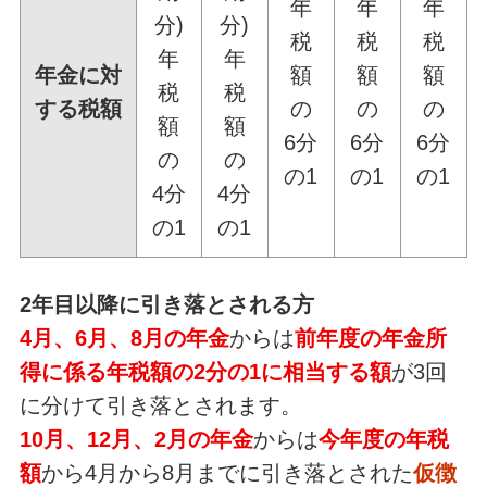
年
年
年
分)
分)
税
税
税
年
年
年金に対
額
額
額
税
税
する税額
の
の
の
額
額
6分
6分
6分
の
の
の1
の1
の1
4分
4分
の1
の1
2年目以降に引き落とされる方
4月、6月、8月の年金
からは
前年度の年金所
得に係る年税額の2分の1に相当する額
が3回
に分けて引き落とされます。
10月、12月、2月の年金
からは
今年度の年税
額
から4月から8月までに引き落とされた
仮徴