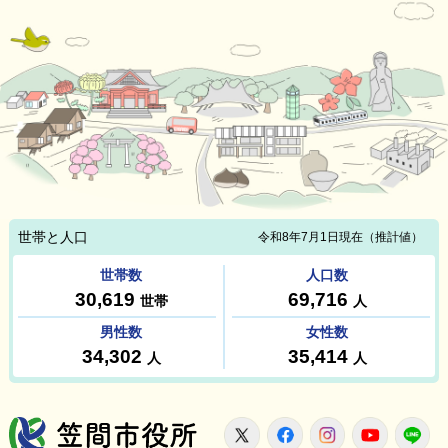
笠間市役所
X
Facebook
Instagram
Youtu
L