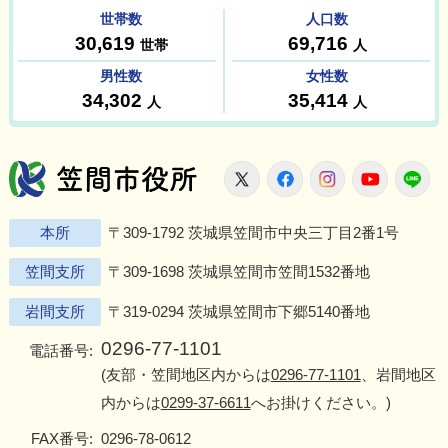
笠間市役所
X
Facebook
Instagram
Youtu
L
本所
〒309-1792 茨城県笠間市中央三丁目2番1号
笠間支所
〒309-1698 茨城県笠間市笠間1532番地
岩間支所
〒319-0294 茨城県笠間市下郷5140番地
0296-77-1101
電話番号:
(友部・笠間地区内からは
0296-77-1101
、岩間地区
内からは
0299-37-6611
へお掛けください。)
FAX番号:
0296-78-0612