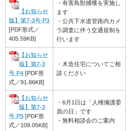
・
有害鳥獣捕獲を実施し
【お知らせ
ます
版】第7-3号 P3
・公共下水道管路内カメ
[PDF形式／
ラ調査に伴う交通規制を
405.59KB]
行います
【お知らせ
版】第7-3
・木造住宅についてご相
号 P4
[PDF形
談ください
式／91.86KB]
【お知らせ
・
6月1日は「人権擁護委
版】第7-3
員の日」です
号 P5
[PDF形
・無料相談会のご案内
式／109.05KB]