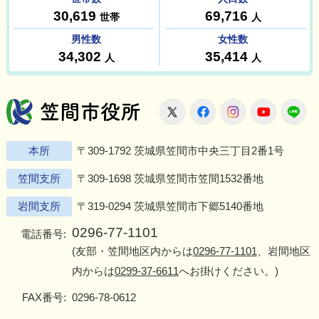
笠間市役所
X
Facebook
Instagram
Youtu
L
本所
〒309-1792 茨城県笠間市中央三丁目2番1号
笠間支所
〒309-1698 茨城県笠間市笠間1532番地
岩間支所
〒319-0294 茨城県笠間市下郷5140番地
0296-77-1101
電話番号:
(友部・笠間地区内からは
0296-77-1101
、岩間地区
内からは
0299-37-6611
へお掛けください。)
FAX番号:
0296-78-0612