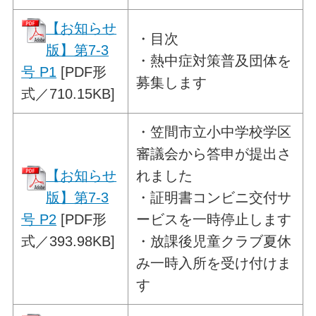
【お知らせ
・目次
版】第7-3
・熱中症対策普及団体を
号 P1
[PDF形
募集します
式／710.15KB]
・
笠間市立小中学校学区
審議会から答申が
提出さ
【お知らせ
れました
版】第7-3
・証明書コンビニ交付サ
号 P2
[PDF形
ービスを一時停止します
式／393.98KB]
・放課後児童クラブ夏休
み一時入所を受け付けま
す