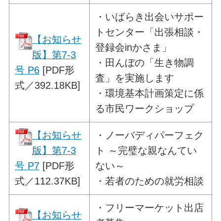
・
いばらき出会いサポー
トセンター
「出張相談・
【お知らせ
登録会inかさま」
版】第7-3
・田んぼの「生き物調
号 P6
[PDF形
査」を実施します
式／392.18KB]
・環境基本計画策定に係
る市民ワークショップ
【お知らせ
・
ノーバディパーフェク
版】第7-3
ト
～完璧な親なんてい
号 P7
[PDF形
ない～
式／112.37KB]
・若者のための就労相談
・
フリーマーケット出店
【お知らせ