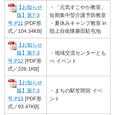
【お知らせ
・
「元気すこやか教室」
版】第7-3
短期集中型介護予防教室
号 P11
[PDF形
・夏休みキャンプ教室 in
式／104.34KB]
陸上自衛隊勝田駐屯地
【お知らせ
版】第7-3
・
地域交流センターとも
号 P12
[PDF形
べ イベント
式／226.1KB]
【お知らせ
版】第7-3
・
まちの駅笠間宿 イベ
号 P13
[PDF形
ント
式／93.47KB]