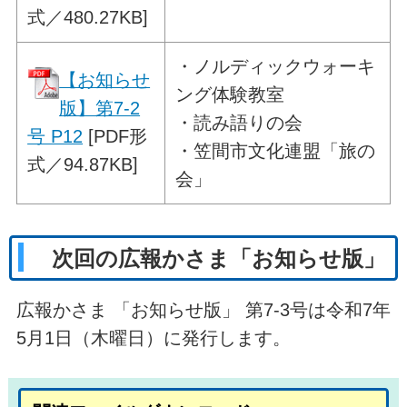
式／480.27KB]
・
ノルディックウォーキ
【お知らせ
ング体験教室
版】第7-2
・読み語りの会
号 P12
[PDF形
・笠間市文化連盟「旅の
式／94.87KB]
会」
次回の広報かさま「お知らせ版」
広報かさま 「お知らせ版」 第7-3号は令和7年
5月1日（木曜日）に発行します。