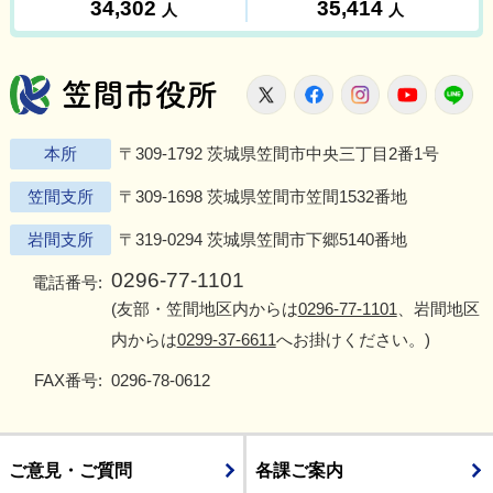
笠間市役所
X
Facebook
Instagram
Youtu
L
本所
〒309-1792 茨城県笠間市中央三丁目2番1号
笠間支所
〒309-1698 茨城県笠間市笠間1532番地
岩間支所
〒319-0294 茨城県笠間市下郷5140番地
0296-77-1101
電話番号:
(友部・笠間地区内からは
0296-77-1101
、岩間地区
内からは
0299-37-6611
へお掛けください。)
FAX番号:
0296-78-0612
ご意見・ご質問
各課ご案内