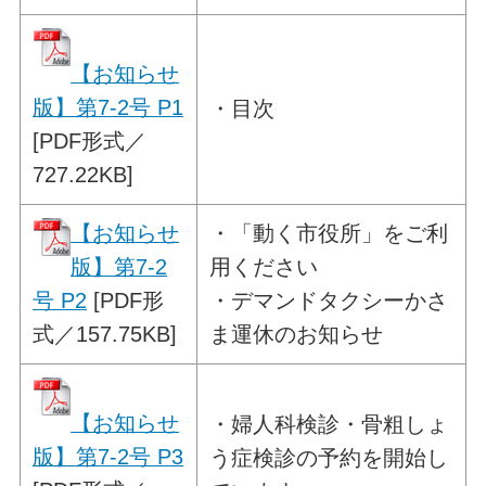
【お知らせ
版】第7-2号 P1
・目次
[PDF形式／
727.22KB]
【お知らせ
・
「動く市役所」をご利
版】第7-2
用ください
号 P2
[PDF形
・デマンドタクシーかさ
式／157.75KB]
ま運休のお知らせ
【お知らせ
・
婦人科検診・骨粗しょ
版】第7-2号 P3
う症検診の予約を
開始し