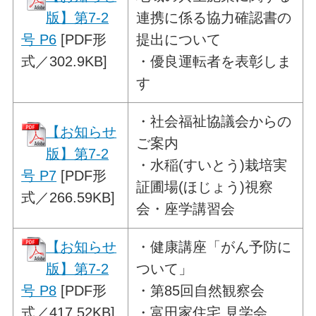
版】第7-2
連携に係る協力確認書の
号 P6
[PDF形
提出について
式／302.9KB]
・優良運転者を表彰しま
す
・
社会福祉協議会からの
【お知らせ
ご案内
版】第7-2
・水稲(すいとう)栽培実
号 P7
[PDF形
証圃場(ほじょう)視察
式／266.59KB]
会・座学講習会
【お知らせ
・
健康講座「がん予防に
版】第7-2
ついて」
号 P8
[PDF形
・第85回自然観察会
式／417.52KB]
・富田家住宅 見学会