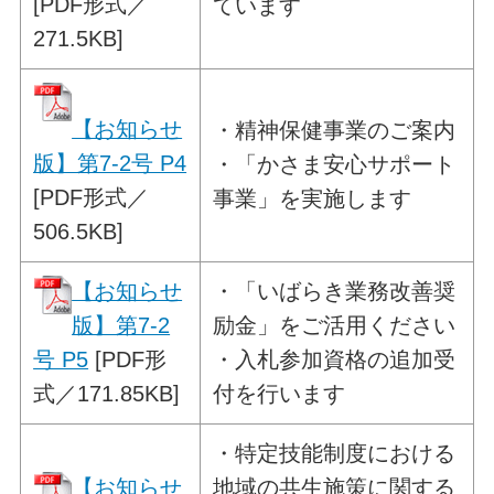
[PDF形式／
ています
271.5KB]
【お知らせ
・
精神保健事業のご案内
版】第7-2号 P4
・「かさま安心サポート
[PDF形式／
事業」を実施します
506.5KB]
【お知らせ
・
「いばらき業務改善奨
版】第7-2
励金」を
ご活用ください
号 P5
[PDF形
・入札参加資格の追加受
式／171.85KB]
付を行います
・
特定技能制度における
【お知らせ
地域の共生施策に
関する