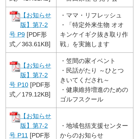
【お知らせ
・
ママ・リフレッシュ
版】第7-2
・「特定外来生物 オオ
号 P9
[PDF形
キンケイギク抜き取り作
式／363.61KB]
戦」を実施します
・
笠間の家イベント
【お知らせ
・民話がたり ～ひとつ
版】第7-2
きいてくだされ～
号 P10
[PDF形
・健康維持増進のための
式／179.12KB]
ゴルフスクール
【お知らせ
版】第7-2
・
地域包括支援センター
号 P11
[PDF形
からのお知らせ